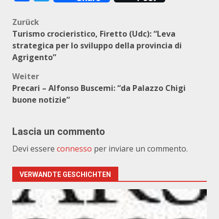
Beitragsnavigation
Zurück
Turismo crocieristico, Firetto (Udc): “Leva
strategica per lo sviluppo della provincia di
Agrigento”
Weiter
Precari – Alfonso Buscemi: “da Palazzo Chigi
buone notizie”
Lascia un commento
Devi essere
connesso
per inviare un commento.
VERWANDTE GESCHICHTEN