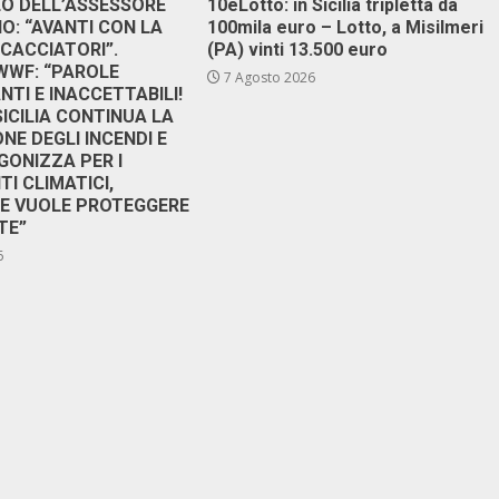
DEO DELL’ASSESSORE
10eLotto: in Sicilia tripletta da
: “AVANTI CON LA
100mila euro – Lotto, a Misilmeri
 CACCIATORI”.
(PA) vinti 13.500 euro
 WWF: “PAROLE
7 Agosto 2026
TI E INACCETTABILI!
SICILIA CONTINUA LA
NE DEGLI INCENDI E
GONIZZA PER I
I CLIMATICI,
RE VUOLE PROTEGGERE
TE”
6