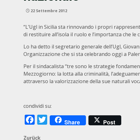
22 Settembre 2012
“L’Ugl in Sicilia sta rinnovando i propri rappresen
di restituire all’isola il ruolo e l’importanza che l
Lo ha detto il segretario generale dell’Ugl, Giova
Organizzazione che si sta celebrando oggi a Pale
Per il sindacalista “tre sono le strategie fondamen
Mezzogiorno: la lotta alla criminalità, l’adeguamen
attraverso la valorizzazione della sue naturali vo
condividi su:
Facebook
Twitter
Share
Post
Beitragsnavigation
Zurück