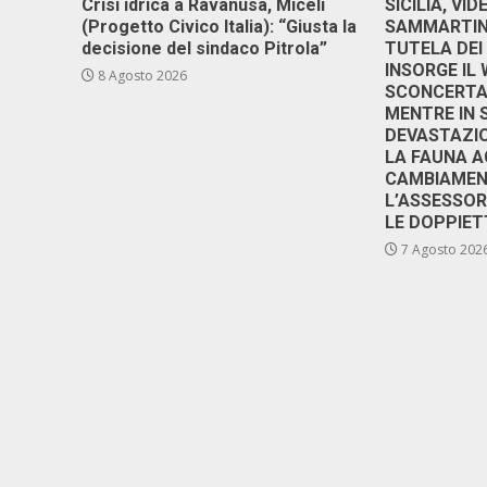
Crisi idrica a Ravanusa, Miceli
SICILIA, VI
(Progetto Civico Italia): “Giusta la
SAMMARTINO
decisione del sindaco Pitrola”
TUTELA DEI
INSORGE IL
8 Agosto 2026
SCONCERTAN
MENTRE IN 
DEVASTAZIO
LA FAUNA A
CAMBIAMENT
L’ASSESSO
LE DOPPIET
7 Agosto 202