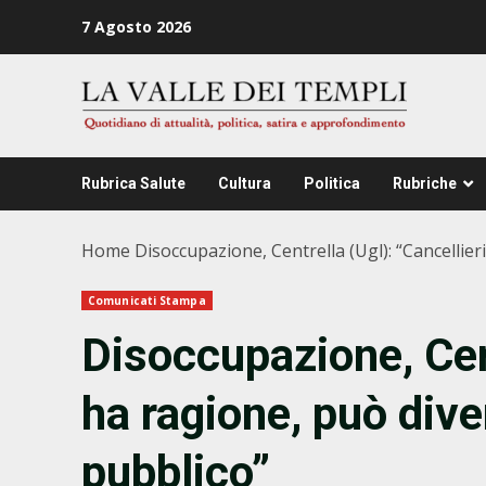
Zum
7 Agosto 2026
Inhalt
springen
Rubrica Salute
Cultura
Politica
Rubriche
Home
Disoccupazione, Centrella (Ugl): “Cancellie
Comunicati Stampa
Disoccupazione, Cent
ha ragione, può div
pubblico”