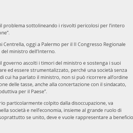
l problema sottolineando i risvolti pericolosi per l’intero
one”.
ni Centrella, oggi a Palermo per il II Congresso Regionale
el ministro dell’Interno.
 governo ascolti i timori del ministro e sostenga i suoi
mare ed essere strumentalizzato, perché una società senza
 di cui ha parlato il ministro, non si può ricorrere all’ordine
zione delle tasse, anche alla concertazione con il sindacato,
duttiva per il Paese”.
torio particolarmente colpito dalla disoccupazione, va
 nella società e nell’economia, insieme al grande ruolo di
 soprattutto se unito, deve e vuole rappresentare a benefici