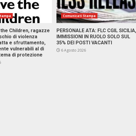
Stampa
Comunicati Stampa
 the Children, ragazze
PERSONALE ATA: FLC CGIL SICILIA
ischio di violenza
IMMISSIONI IN RUOLO SOLO SUL
atta e sfruttamento,
35% DEI POSTI VACANTI
nte vulnerabili al di
6 Agosto 2026
stema di protezione
6