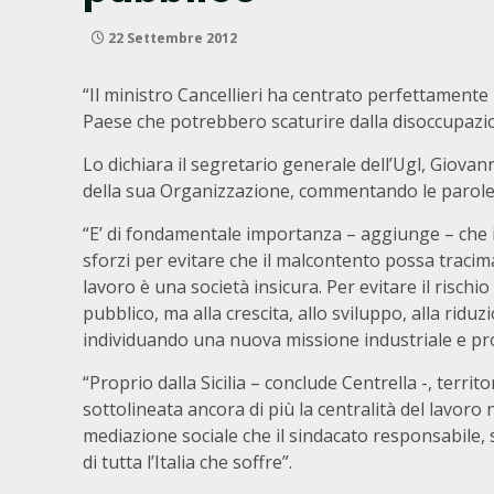
22 Settembre 2012
“Il ministro Cancellieri ha centrato perfettamente i
Paese che potrebbero scaturire dalla disoccupazi
Lo dichiara il segretario generale dell’Ugl, Giovan
della sua Organizzazione, commentando le parole d
“E’ di fondamentale importanza – aggiunge – che il
sforzi per evitare che il malcontento possa traci
lavoro è una società insicura. Per evitare il rischio
pubblico, ma alla crescita, allo sviluppo, alla ridu
individuando una nuova missione industriale e pro
“Proprio dalla Sicilia – conclude Centrella -, terri
sottolineata ancora di più la centralità del lavoro
mediazione sociale che il sindacato responsabile,
di tutta l’Italia che soffre”.