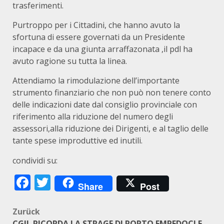
trasferimenti.
Purtroppo per i Cittadini, che hanno avuto la
sfortuna di essere governati da un Presidente
incapace e da una giunta arraffazonata ,il pdl ha
avuto ragione su tutta la linea.
Attendiamo la rimodulazione dell’importante
strumento finanziario che non può non tenere conto
delle indicazioni date dal consiglio provinciale con
riferimento alla riduzione del numero degli
assessori,alla riduzione dei Dirigenti, e al taglio delle
tante spese improduttive ed inutili.
condividi su:
Facebook
Twitter
Share
Post
Beitragsnavigation
Zurück
CGIL RICORDA LA STRAGE DI PORTO EMPEDOCLE