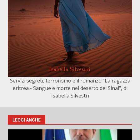
Servizi segreti, terrorismo e il romanzo "La ragazza
eritrea - Sangue e morte nel deserto del Sinai", di
Isabella Silvestri
LEGGI ANCHE