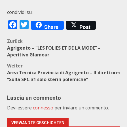
condividi su:
Facebook
Twitter
Share
Post
Beitragsnavigation
Zurück
Agrigento – “LES FOLIES ET DE LA MODE” –
Aperitivo Glamour
Weiter
Area Tecnica Provincia di Agrigento – Il direttore:
“Sulla SPC 31 solo sterili polemiche”
Lascia un commento
Devi essere
connesso
per inviare un commento.
VERWANDTE GESCHICHTEN