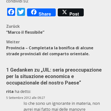
condividi su:
Facebook
Twitter
Share
Post
Beitragsnavigation
Zurück
“Marco il flessibile”
Weiter
Provincia – Completata la bonifica di alcune
strade provinciali del comparto orientale.
1 Gedanken zu „
UIL: seria preoccupazione
per la situazione economica e
occupazionale del nostro Paese
“
rita
ha detto:
5 Settembre 2012 alle 09:27
Io che sono un ignorante in materia, non
avrei mai fatto mai delle manovre