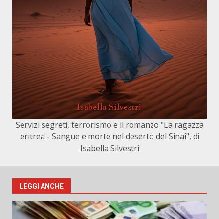
Servizi segreti, terrorismo e il romanzo "La ragazza
eritrea - Sangue e morte nel deserto del Sinai", di
Isabella Silvestri
LEGGI ANCHE