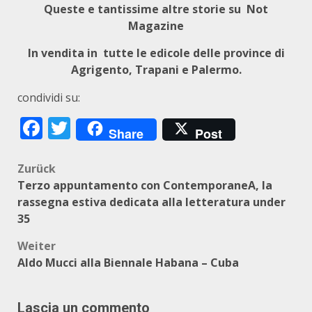
Queste e tantissime altre storie su
N
ot
Magazine
In vendita in tutte le edicole delle province di
Agrigento, Trapani e Palermo.
condividi su:
Facebook
Twitter
Share
Post
Beitragsnavigation
Zurück
Terzo appuntamento con ContemporaneA, la
rassegna estiva dedicata alla letteratura under
35
Weiter
Aldo Mucci alla Biennale Habana – Cuba
Lascia un commento