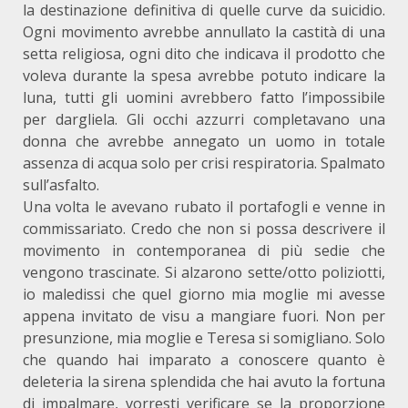
la destinazione definitiva di quelle curve da suicidio.
Ogni movimento avrebbe annullato la castità di una
setta religiosa, ogni dito che indicava il prodotto che
voleva durante la spesa avrebbe potuto indicare la
luna, tutti gli uomini avrebbero fatto l’impossibile
per dargliela. Gli occhi azzurri completavano una
donna che avrebbe annegato un uomo in totale
assenza di acqua solo per crisi respiratoria. Spalmato
sull’asfalto.
Una volta le avevano rubato il portafogli e venne in
commissariato. Credo che non si possa descrivere il
movimento in contemporanea di più sedie che
vengono trascinate. Si alzarono sette/otto poliziotti,
io maledissi che quel giorno mia moglie mi avesse
appena invitato de visu a mangiare fuori. Non per
presunzione, mia moglie e Teresa si somigliano. Solo
che quando hai imparato a conoscere quanto è
deleteria la sirena splendida che hai avuto la fortuna
di impalmare, vorresti verificare se la proporzione