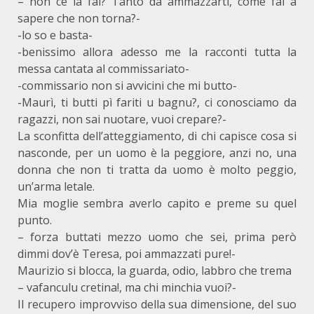
– non ce la fai? Tanto da ammazzarti, come fai a
sapere che non torna?-
-lo so e basta-
-benissimo allora adesso me la racconti tutta la
messa cantata al commissariato-
-commissario non si avvicini che mi butto-
-Maurì, ti butti pì fariti u bagnu?, ci conosciamo da
ragazzi, non sai nuotare, vuoi crepare?-
La sconfitta dell’atteggiamento, di chi capisce cosa si
nasconde, per un uomo è la peggiore, anzi no, una
donna che non ti tratta da uomo è molto peggio,
un’arma letale.
Mia moglie sembra averlo capito e preme su quel
punto.
– forza buttati mezzo uomo che sei, prima però
dimmi dov’è Teresa, poi ammazzati pure!-
Maurizio si blocca, la guarda, odio, labbro che trema
– vafanculu cretina!, ma chi minchia vuoi?-
Il recupero improvviso della sua dimensione, del suo