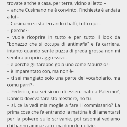
trovate anche a casa, per terra, vicino al letto –
– anche Cusimano ne è convinto, l’inchiesta è andata
a lui –
– Cusimano si sta leccando i baffi, tutto qui –
– perchè?-
– vuole ricoprire in tutto e per tutto il look da
“bonazzo che si occupa di antimafia” e fa carriera,
intanto quando sente puzza di preda grossa non mi
sembra proprio aggressivo-
– e perchè gli farebbe gola uno come Maurizio?-
– è imparentato con, ma non è-
– ti sei mangiato solo una parte del vocabolario, ma
comu parri?-
– Federico, ma sei sicuro di essere nato a Palermo?,
Daniela doveva fare stò mestiere, no tu..-
– si, ce la vedi mia moglie a fare il commissario? La
prima cosa che fa entrando la mattina è di lamentarsi
per la polvere sulle scrivanie, poi casomai vediamo
chi hanno ammazzato, ma dopo le pulizie-