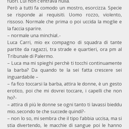
fuori. Lui non c’entrava nulla.
Però a tutti fa comodo un mostro, esorcizza. Specie
se risponde ai requisiti. Uomo rozzo, violento,
rissoso. Normale che prima o poi uccida la moglie e
la faccia sparire.
– normale una minchia!..-
Luca Carri, mio ex compagno di squadra di tante
partite da ragazzi, tra strade e quartieri, ora pm al
Tribunale di Palermo.
– Luca ma mi spieghi perchè ti tocchi continuamente
la barba? Da quando te la sei fatta crescere sei
inguardabile –
– fa fico toccarsi la barba, attira le donne, è un gesto
erotico, poi che mi dovrei toccare, i capelli che non
ho?-
– attira di più le donne se ogni tanto ti lavassi bieddu
mio..secondo te che succede quindi?-
– non lo so, mi sembra che il tipo l’abbia uccisa, ma si
stia divertendo, le macchie di sangue poi le hanno