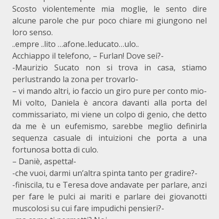
Scosto violentemente mia moglie, le sento dire
alcune parole che pur poco chiare mi giungono nel
loro senso.
..empre ..lito …afone..leducato…ulo..
Acchiappo il telefono, – Furlan! Dove sei?-
-Maurizio Sucato non si trova in casa, stiamo
perlustrando la zona per trovarlo-
– vi mando altri, io faccio un giro pure per conto mio-
Mi volto, Daniela è ancora davanti alla porta del
commissariato, mi viene un colpo di genio, che detto
da me è un eufemismo, sarebbe meglio definirla
sequenza casuale di intuizioni che porta a una
fortunosa botta di culo.
– Daniè, aspetta!-
-che vuoi, darmi un’altra spinta tanto per gradire?-
-finiscila, tu e Teresa dove andavate per parlare, anzi
per fare le pulci ai mariti e parlare dei giovanotti
muscolosi su cui fare impudichi pensieri?-