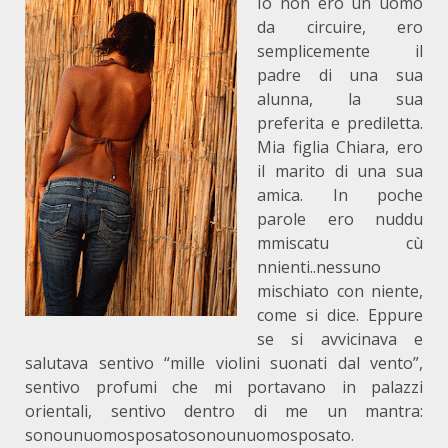
Io non ero un uomo
da circuire, ero
semplicemente il
padre di una sua
alunna, la sua
preferita e prediletta.
Mia figlia Chiara, ero
il marito di una sua
amica. In poche
parole ero nuddu
mmiscatu cù
nnienti..nessuno
mischiato con niente,
come si dice. Eppure
se si avvicinava e
salutava sentivo “mille violini suonati dal vento”,
sentivo profumi che mi portavano in palazzi
orientali, sentivo dentro di me un mantra:
sonounuomosposatosonounuomosposato.