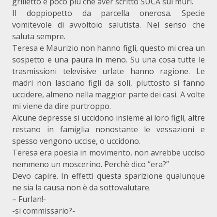
grilletto è poco più che aver scritto SUCA sui muri.
Il doppiopetto da parcella onerosa. Specie
vomitevole di avvoltoio salutista. Nel senso che
saluta sempre.
Teresa e Maurizio non hanno figli, questo mi crea un
sospetto e una paura in meno. Su una cosa tutte le
trasmissioni televisive urlate hanno ragione. Le
madri non lasciano figli da soli, piuttosto si fanno
uccidere, almeno nella maggior parte dei casi. A volte
mi viene da dire purtroppo.
Alcune depresse si uccidono insieme ai loro figli, altre
restano in famiglia nonostante le vessazioni e
spesso vengono uccise, o uccidono.
Teresa era poesia in movimento, non avrebbe ucciso
nemmeno un moscerino. Perchè dico “era?”
Devo capire. In effetti questa sparizione qualunque
ne sia la causa non è da sottovalutare.
– Furlan!-
-si commissario?-