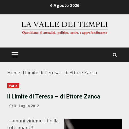
Zum
6 Agosto 2026
Inhalt
springen
PRIMÄRES
MENÜ
Home
Il Limite di Teresa – di Ettore Zanca
Varie
Il Limite di Teresa – di Ettore Zanca
31 Luglio 2012
– amunì viriemu i finilla
tutti quanti!!-