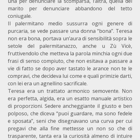
una per denunciare la scomparsa, l’altra, quella del
marito per denunciare abbandono del tetto
coniugale.
Il palermitano medio sussurra ogni genere di
purcaria, se vede passare una donna “bona”. Teresa
non era bona, portava un’aura di sensibilità sopra le
setole del palermitanazzo, anche u Zù Vicè,
fruttivendolo che metteva la parola minchia ogni due
frasi di senso compiuto, che non esitava a passare a
vie di fatto se dopo aver tastato le arance non te le
compravi, che decideva lui come e quali primizie darti,
con lei era un agnellino sacrificale.
Teresa era un trattato armonico semovente. Non
era perfetta, algida, era un esatto manuale artistico
di proporzioni. Sedere ancheggiante il giusto e ben
polposo, che diceva “puoi guardare, ma sono fedele
e sposata”, seni che disegnavano una curva per cui
pregavi che alla fine mettesse un non so che di
trasparente, tanta era la curiosità almeno di intuire