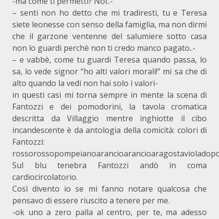
-ma come ti permetti? Noi..-
– senti non ho detto che mi tradiresti, tu e Teresa
siete leonesse con senso della famiglia, ma non dirmi
che il garzone ventenne del salumiere sotto casa
non lo guardi perchè non ti credo manco pagato..-
– e vabbè, come tu guardi Teresa quando passa, lo
sa, lo vede signor “ho alti valori morali!” mi sa che di
alto quando la vedi non hai solo i valori-
in questi casi mi torna sempre in mente la scena di
Fantozzi e dei pomodorini, la tavola cromatica
descritta da Villaggio mentre inghiotte il cibo
incandescente è da antologia della comicità: colori di
Fantozzi:
rossorossopompeianoarancioarancioaragostavioladopo
Sul blu tenebra Fantozzi andò in coma
cardiocircolatorio.
Così divento io se mi fanno notare qualcosa che
pensavo di essere riuscito a tenere per me.
-ok uno a zero palla al centro, per te, ma adesso