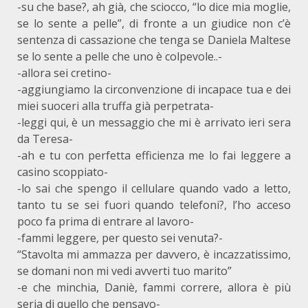
-su che base?, ah già, che sciocco, “lo dice mia moglie,
se lo sente a pelle”, di fronte a un giudice non c’è
sentenza di cassazione che tenga se Daniela Maltese
se lo sente a pelle che uno è colpevole..-
-allora sei cretino-
-aggiungiamo la circonvenzione di incapace tua e dei
miei suoceri alla truffa già perpetrata-
-leggi qui, è un messaggio che mi è arrivato ieri sera
da Teresa-
-ah e tu con perfetta efficienza me lo fai leggere a
casino scoppiato-
-lo sai che spengo il cellulare quando vado a letto,
tanto tu se sei fuori quando telefoni?, l’ho acceso
poco fa prima di entrare al lavoro-
-fammi leggere, per questo sei venuta?-
“Stavolta mi ammazza per davvero, è incazzatissimo,
se domani non mi vedi avverti tuo marito”
-e che minchia, Daniè, fammi correre, allora è più
seria di quello che pensavo-