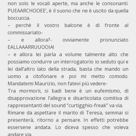
non solo le vocali aperte, ma anche le consonanti.
PUEAARCHOOEE’, è il suono che ne è uscito da quella
boccuccia.
– perchè il vostro balcone è di fronte al
commissariato-
– e allora?- ovviamente pronunziato
EALLAAARRUUOOIA!
– e allora lei parla a volume talmente alto che
possiamo condurre un interrogatorio io seduto qui e
lei dall’altro lato della strada, basta che mando un
uomo a citofonare e poi mi metto comodo.
Mandatemi Maurizio, non fatevi più vedere-
Tra mormorii, si badi bene è un eufemismo, di
disapprovazione l’allegra e disarticolata comitiva di
rappresentanti del sound “curtigghio-freak” va via.
Rimane da aspettare il marito di Teresa, semmai si
presenterà, ritorno a pensare. In effetti potrebbe
essersene andata. Lo diceva spesso che voleva
andare via.