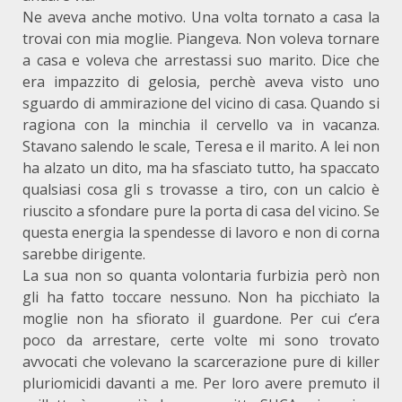
Ne aveva anche motivo. Una volta tornato a casa la
trovai con mia moglie. Piangeva. Non voleva tornare
a casa e voleva che arrestassi suo marito. Dice che
era impazzito di gelosia, perchè aveva visto uno
sguardo di ammirazione del vicino di casa. Quando si
ragiona con la minchia il cervello va in vacanza.
Stavano salendo le scale, Teresa e il marito. A lei non
ha alzato un dito, ma ha sfasciato tutto, ha spaccato
qualsiasi cosa gli s trovasse a tiro, con un calcio è
riuscito a sfondare pure la porta di casa del vicino. Se
questa energia la spendesse di lavoro e non di corna
sarebbe dirigente.
La sua non so quanta volontaria furbizia però non
gli ha fatto toccare nessuno. Non ha picchiato la
moglie non ha sfiorato il guardone. Per cui c’era
poco da arrestare, certe volte mi sono trovato
avvocati che volevano la scarcerazione pure di killer
pluriomicidi davanti a me. Per loro avere premuto il