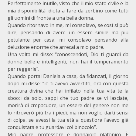
Perfettamente inutile, visto che il mio stato civile e la
mia disponibilità idiota a fare da zerbino come tutti
gli uomini di fronte a una bella donna.
Quando ritornavo in me, mi consolavo, se così si può
dire, pensando di avere un essere simile ma più
petulante per casa, mi consolavo pensando alla
delusione enorme che arrecai a mio padre.
Una volta mi disse: “conoscendoti, Dio ti guardi da
donne belle e intelligenti, non hai il temperamento
per reggerle”.
Quando portai Daniela a casa, da fidanzati, il giorno
dopo mi disse: “io ti avevo avvertito, ora con questa
creatura divina che hai infilato nella tua vita te la
sbocci da solo, sappi che tuo padre se vi lasciate,
morirà di crepacuore, un essere del genere non me
lo ritroverò più tra i piedi, ma non voglio darti sensi
di colpa, se avessi la tua età a quest’ora l’avevo già
conquistata e tu guardavi col binocolo”.
Mio padre, professore e donnaiolo platonico. È