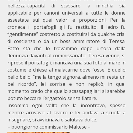
bellezza-capacità di scassare la minchia sia
applicabile per canoni universali a tutte le donne
assestate sui quei valori e proporzioni. Per la
cronaca il portafogli gli fu restituito, il ladro fu
“gentilmente” costretto a costituirsi da qualche crisi
di coscienza o da un boss ammiratore di Teresa.
Fatto sta che lo trovammo dopo un’ora dalla
denunzia davanti al commissariato, Teresa venne, si
riprese il portafogli, mancava una sua foto al mare in
costume e chiese al malacarne dove fosse. E quello
bello bello: “me la tengo signora, almeno mi resta un
bel ricordo”, lei sorrise e non replicò, in quel
momento credo che quello scassapagliari si sarebbe
potuto beccare l’ergastolo senza fiatare.
Insomma ogni volta che la incontravo, spesso
mentre arrivavo al lavoro e lei andava a scuola a
insegnare, si avvicinava e salutava dolce.
– buongiorno commissario Maltese –