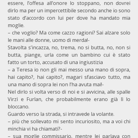
essere, l’offesa all’onore lo stoppano, non dovrei
dirlo ma per un impercettibile secondo anche io sono
stato d’accordo con lui per dove ha mandato mia
moglie.
– che voglio? Ma come cazzo ragioni? Sai alzare solo
le mani alle donne, uomo di merda!-
Stavolta s’incazza, no, trema, no si butta, no, non si
butta, piange, urla come un bambino cui è stato
fatto un torto, accusato di una ingiustizia
– a Teresa io non gli mai messo una mano di sopra,
hai capito?, hai capito?, magari sfasciavo tutto, ma
una mano di sopra lei non l’ha avuta mai!-
Nel dirlo si volta verso di noi e si avvicina, alle spalle
Virzì e Furlan, che probabilmente erano già lì lo
bloccano.
Guardo verso la strada, si intravede la volante.
– più che sollevato mi sento incuriosito, ma a voi chi
minchia vi ha chiamati?-
– sua moglie commissario, mentre lei parlava con