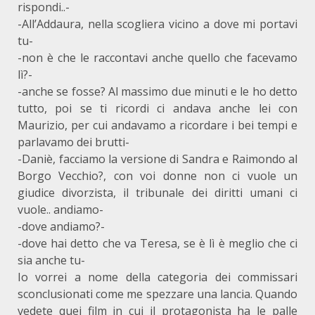
rispondi..-
-All’Addaura, nella scogliera vicino a dove mi portavi
tu-
-non è che le raccontavi anche quello che facevamo
lì?-
-anche se fosse? Al massimo due minuti e le ho detto
tutto, poi se ti ricordi ci andava anche lei con
Maurizio, per cui andavamo a ricordare i bei tempi e
parlavamo dei brutti-
-Daniè, facciamo la versione di Sandra e Raimondo al
Borgo Vecchio?, con voi donne non ci vuole un
giudice divorzista, il tribunale dei diritti umani ci
vuole.. andiamo-
-dove andiamo?-
-dove hai detto che va Teresa, se è lì è meglio che ci
sia anche tu-
Io vorrei a nome della categoria dei commissari
sconclusionati come me spezzare una lancia. Quando
vedete quei film in cui il protagonista ha le palle