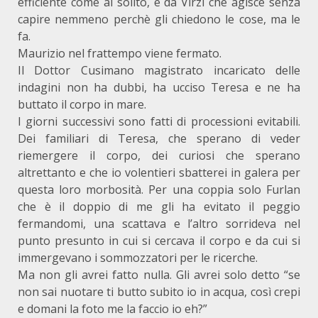
efficiente come al solito, e da Virzì che agisce senza
capire nemmeno perchè gli chiedono le cose, ma le
fa.
Maurizio nel frattempo viene fermato.
Il Dottor Cusimano magistrato incaricato delle
indagini non ha dubbi, ha ucciso Teresa e ne ha
buttato il corpo in mare.
I giorni successivi sono fatti di processioni evitabili.
Dei familiari di Teresa, che sperano di veder
riemergere il corpo, dei curiosi che sperano
altrettanto e che io volentieri sbatterei in galera per
questa loro morbosità. Per una coppia solo Furlan
che è il doppio di me gli ha evitato il peggio
fermandomi, una scattava e l’altro sorrideva nel
punto presunto in cui si cercava il corpo e da cui si
immergevano i sommozzatori per le ricerche.
Ma non gli avrei fatto nulla. Gli avrei solo detto “se
non sai nuotare ti butto subito io in acqua, così crepi
e domani la foto me la faccio io eh?”