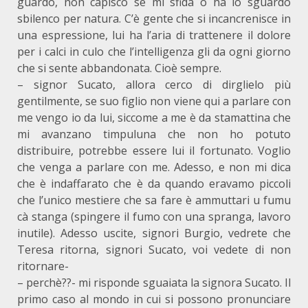
guardo, non capisco se mi sfida o ha lo sguardo
sbilenco per natura. C’è gente che si incancrenisce in
una espressione, lui ha l’aria di trattenere il dolore
per i calci in culo che l’intelligenza gli da ogni giorno
che si sente abbandonata. Cioè sempre.
– signor Sucato, allora cerco di dirglielo più
gentilmente, se suo figlio non viene qui a parlare con
me vengo io da lui, siccome a me è da stamattina che
mi avanzano timpuluna che non ho potuto
distribuire, potrebbe essere lui il fortunato. Voglio
che venga a parlare con me. Adesso, e non mi dica
che è indaffarato che è da quando eravamo piccoli
che l’unico mestiere che sa fare è ammuttari u fumu
cà stanga (spingere il fumo con una spranga, lavoro
inutile). Adesso uscite, signori Burgio, vedrete che
Teresa ritorna, signori Sucato, voi vedete di non
ritornare-
– perchè??- mi risponde sguaiata la signora Sucato. Il
primo caso al mondo in cui si possono pronunciare