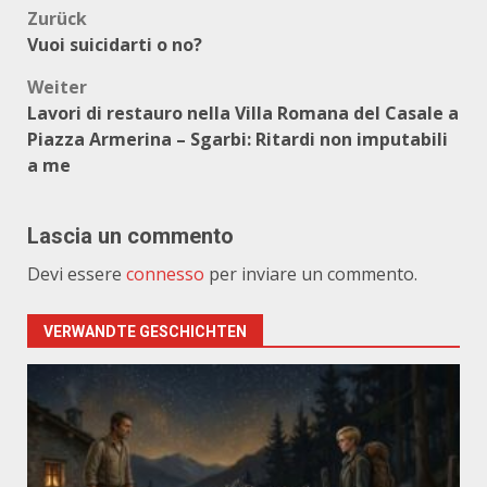
Beitragsnavigation
Zurück
Vuoi suicidarti o no?
Weiter
Lavori di restauro nella Villa Romana del Casale a
Piazza Armerina – Sgarbi: Ritardi non imputabili
a me
Lascia un commento
Devi essere
connesso
per inviare un commento.
VERWANDTE GESCHICHTEN