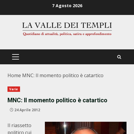
Zum
7 Agosto 2026
Inhalt
springen
PRIMÄRES
MENÜ
Home
MNC: Il momento politico è catartico
Varie
MNC: Il momento politico è catartico
24 Aprile 2012
Il riassetto
politico cui