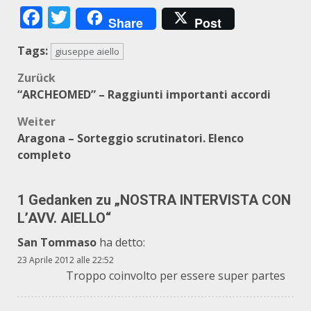
Facebook
Twitter
Share
Post
Tags:
giuseppe aiello
Beitragsnavigation
Zurück
“ARCHEOMED” – Raggiunti importanti accordi
Weiter
Aragona – Sorteggio scrutinatori. Elenco
completo
1 Gedanken zu „
NOSTRA INTERVISTA CON
L’AVV. AIELLO
“
San Tommaso
ha detto:
23 Aprile 2012 alle 22:52
Troppo coinvolto per essere super partes