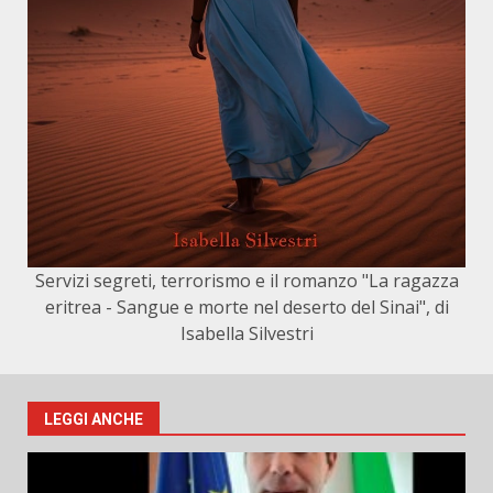
Servizi segreti, terrorismo e il romanzo "La ragazza
eritrea - Sangue e morte nel deserto del Sinai", di
Isabella Silvestri
LEGGI ANCHE