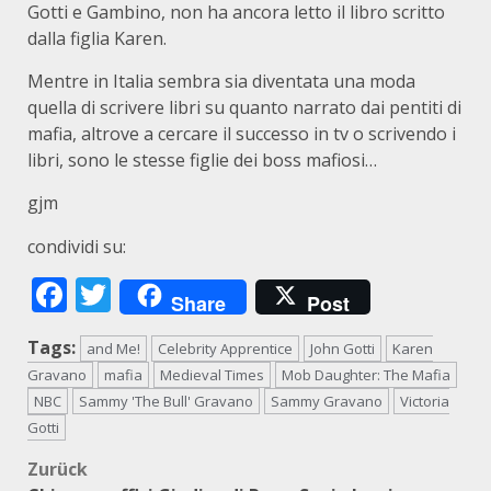
Gotti e Gambino, non ha ancora letto il libro scritto
dalla figlia Karen.
Mentre in Italia sembra sia diventata una moda
quella di scrivere libri su quanto narrato dai pentiti di
mafia, altrove a cercare il successo in tv o scrivendo i
libri, sono le stesse figlie dei boss mafiosi…
gjm
condividi su:
Facebook
Twitter
Share
Post
Tags:
and Me!
Celebrity Apprentice
John Gotti
Karen
Gravano
mafia
Medieval Times
Mob Daughter: The Mafia
NBC
Sammy 'The Bull' Gravano
Sammy Gravano
Victoria
Gotti
Beitragsnavigation
Zurück