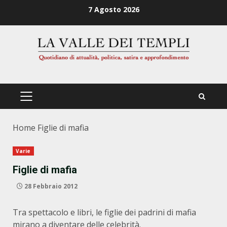
Zum
7 Agosto 2026
Inhalt
springen
PRIMÄRES
MENÜ
Home
Figlie di mafia
Varie
Figlie di mafia
28 Febbraio 2012
Tra spettacolo e libri, le figlie dei padrini di mafia
mirano a diventare delle celebrità.