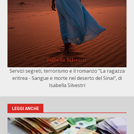
Servizi segreti, terrorismo e il romanzo "La ragazza
eritrea - Sangue e morte nel deserto del Sinai", di
Isabella Silvestri
LEGGI ANCHE