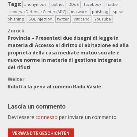
Tags:
anonymous
botnet
DDoS
facebook
hacker
Imperva Defense Center (ADC)
malware
phishing
spear
phishing
SQL injection
twitter
vaticano
YouTube
Beitragsnavigation
Zurück
Provincia – Presentati due disegni di legge in
materia di Accesso al diritto di abitazione ed alla
proprietà della casa mediate mutuo sociale e
nuove norme in materia di gestione integrata
dei rifiuti
Weiter
Ridotta la pena al rumeno Radu Vasile
Lascia un commento
Devi essere
connesso
per inviare un commento.
VERWANDTE GESCHICHTEN