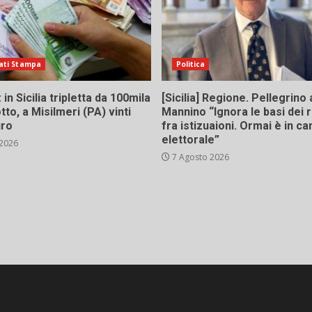
ati Stampa
Politica
in Sicilia tripletta da 100mila
[Sicilia] Regione. Pellegrino 
tto, a Misilmeri (PA) vinti
Mannino “Ignora le basi dei 
uro
fra istizuaioni. Ormai è in 
elettorale”
 2026
7 Agosto 2026