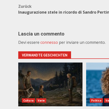
Beitragsnavigation
Zurück
Inaugurazione stele in ricordo di Sandro Pertin
Lascia un commento
Devi essere
connesso
per inviare un commento.
VERWANDTE GESCHICHTEN
Cultura
Varie
Politica
Va