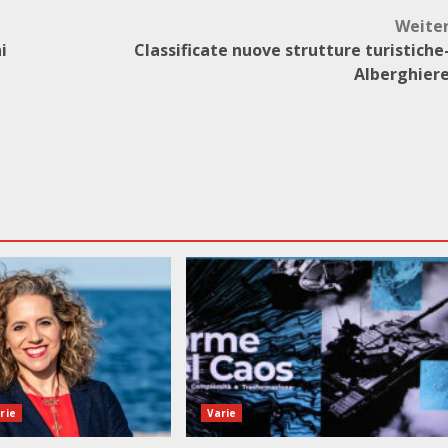
Weite
i
Classificate nuove strutture turistiche
Alberghier
rie
Varie