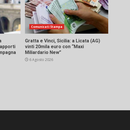
Comunicati Stampa
a
Gratta e Vinci, Sicilia: a Licata (AG)
rapporti
vinti 20mila euro con “Maxi
campagna
Miliardario New”
6 Agosto 2026