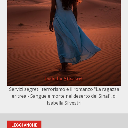
Servizi segreti, terrorismo e il romanzo "La ragazza
eritrea - Sangue e morte nel deserto del Sinai", di
Isabella Silvestri
LEGGI ANCHE