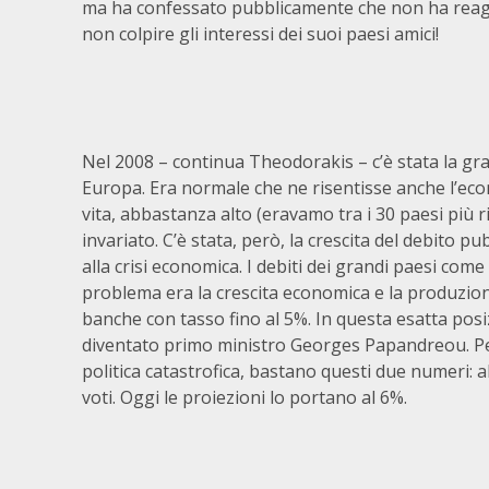
ma ha confessato pubblicamente che non ha rea
non colpire gli interessi dei suoi paesi amici!
Nel 2008 – continua Theodorakis – c’è stata la gr
Europa. Era normale che ne risentisse anche l’econo
vita, abbastanza alto (eravamo tra i 30 paesi più 
invariato. C’è stata, però, la crescita del debito 
alla crisi economica. I debiti dei grandi paesi come 
problema era la crescita economica e la produzion
banche con tasso fino al 5%. In questa esatta pos
diventato primo ministro Georges Papandreou. Per
politica catastrofica, bastano questi due numeri: all
voti. Oggi le proiezioni lo portano al 6%.