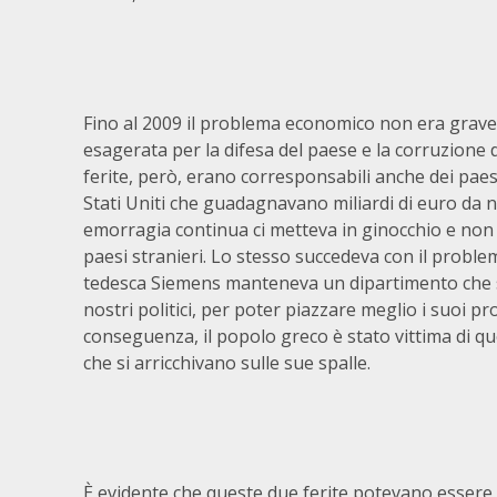
Fino al 2009 il problema economico non era grave.
esagerata per la difesa del paese e la corruzione di
ferite, però, erano corresponsabili anche dei paesi
Stati Uniti che guadagnavano miliardi di euro da n
emorragia continua ci metteva in ginocchio e non 
paesi stranieri. Lo stesso succedeva con il proble
tedesca Siemens manteneva un dipartimento che s
nostri politici, per poter piazzare meglio i suoi p
conseguenza, il popolo greco è stato vittima di que
che si arricchivano sulle sue spalle.
È evidente che queste due ferite potevano essere ev