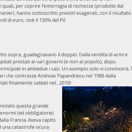
 i quali, per coprire l’emorragia di ricchezze (prodotte dal
anieri, hanno sottoscritto prestiti esagerati, con il risultato
i di euro, cioè il 130% del Pil.
etto sopra, guadagnavano il doppio. Dalla vendita di armi e
apitali prestati ai vari governi (e non al popolo), dopo.
principale in ambedue i casi. Un esempio solo vi convincerà. I
ollari che contrasse Andreas Papandreou nel 1986 dalla
stati finalmente saldati nel…2010!
a notato questa grande
 enormi (ed obbligatorie)
alla Francia. Aveva capito
d una catastrofe sicura