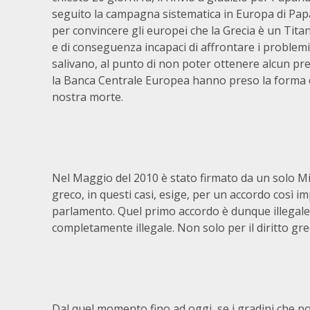
seguito la campagna sistematica in Europa di Pap
per convincere gli europei che la Grecia è un Titan
e di conseguenza incapaci di affrontare i problemi 
salivano, al punto di non poter ottenere alcun pr
la Banca Centrale Europea hanno preso la forma dei 
nostra morte.
Nel Maggio del 2010 è stato firmato da un solo Min
greco, in questi casi, esige, per un accordo così im
parlamento. Quel primo accordo è dunque illegale.
completamente illegale. Non solo per il diritto g
Dal quel momento fino ad oggi, se i gradini che po