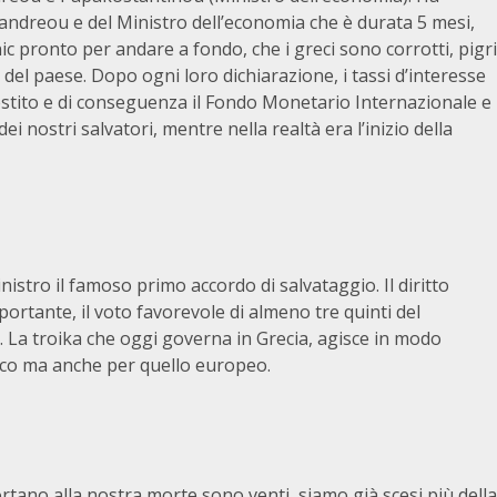
andreou e del Ministro dell’economia che è durata 5 mesi,
ic pronto per andare a fondo, che i greci sono corrotti, pigri
del paese. Dopo ogni loro dichiarazione, i tassi d’interesse
estito e di conseguenza il Fondo Monetario Internazionale e
nostri salvatori, mentre nella realtà era l’inizio della
istro il famoso primo accordo di salvataggio. Il diritto
portante, il voto favorevole di almeno tre quinti del
 La troika che oggi governa in Grecia, agisce in modo
reco ma anche per quello europeo.
rtano alla nostra morte sono venti, siamo già scesi più della