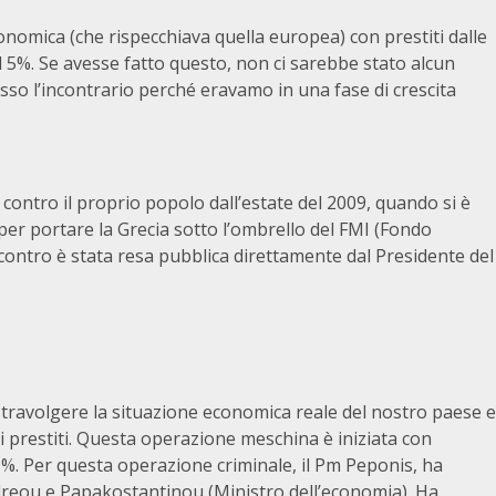
nomica (che rispecchiava quella europea) con prestiti dalle
il 5%. Se avesse fatto questo, non ci sarebbe stato alcun
sso l’incontrario perché eravamo in una fase di crescita
contro il proprio popolo dall’estate del 2009, quando si è
per portare la Grecia sotto l’ombrello del FMI (Fondo
contro è stata resa pubblica direttamente dal Presidente del
 stravolgere la situazione economica reale del nostro paese e
i prestiti. Questa operazione meschina è iniziata con
15%. Per questa operazione criminale, il Pm Peponis, ha
andreou e Papakostantinou (Ministro dell’economia). Ha