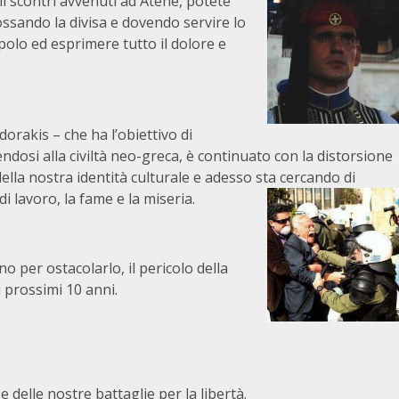
i scontri avvenuti ad Atene, potete
ossando la divisa e dovendo servire lo
olo ed esprimere tutto il dolore e
orakis – che ha l’obiettivo di
endosi alla civiltà neo-greca, è continuato con la distorsione
lla nostra identità culturale e adesso sta cercando di
 lavoro, la fame e la miseria.
o per ostacolarlo, il pericolo della
i prossimi 10 anni.
e delle nostre battaglie per la libertà.