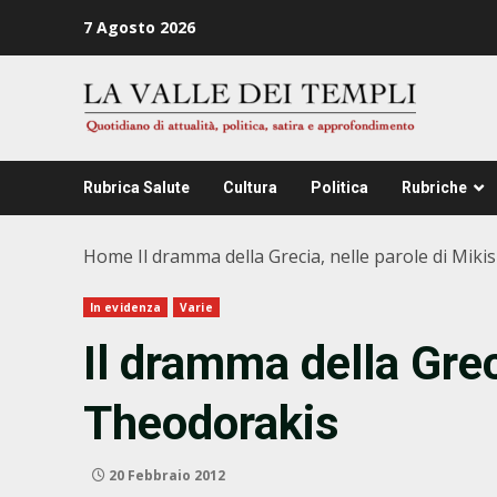
Zum
7 Agosto 2026
Inhalt
springen
Rubrica Salute
Cultura
Politica
Rubriche
Home
Il dramma della Grecia, nelle parole di Mik
In evidenza
Varie
Il dramma della Grec
Theodorakis
20 Febbraio 2012