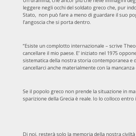
Un dramma, che ancor più che nelle immagini degl
leggere negli occhi del soldato greco che, pur ind
Stato, non può fare a meno di guardare il suo pop
l’angoscia che si porta dentro.
“Esiste un complotto internazionale – scrive Theod
cancellare il mio paese. E’ iniziato nel 1975 oppon
sistematica della nostra storia contemporanea e de
cancellarci anche materialmente con la mancanza di
Se il popolo greco non prende la situazione in man
sparizione della Grecia è reale. Io lo colloco entro 
Di noi, resterà solo la memoria della nostra civiltà 