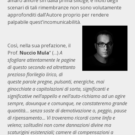
amaro amore sin dalla prima silloge; e molti degli
scenari di tali rimembranze non sono volutamente
approfonditi dall’Autore proprio per rendere
palpabile quest’incomunicabilità.
Così, nella sua prefazione, il
Prof.
Nuccio Mula
“ (…)
A
sfogliare attentamente le pagine
di questo secondo ed altrettanto
prezioso florilegio lirico, di
queste parole pregne, pulsanti, energiche, mai
ginocchiate a capitolazioni di sorta, significanti e
significative nell’appello e nell’auto-richiamo ad un agire
sempre, dovunque e comunque, ne constateremo grande
quantità… senza soste di demotivazione o, peggio, pause
di ripensamento… Vi troveremo ricordi come linfa e
veleno; solitudini non come dannazioni divine ma
scaturigini esistenziali; camere di compensazioni a