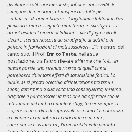
distillare e calibrare inesauste, infinite, imprevedibili
categorie di mendacio; atmosfere rarefatte per
simbolismi di rimembranze… longitudini e latitudini d’un
pervicace, mai rassegnato monitorare / investigare su
ormai residuali reperti di labirinti… vie di fuga e vicoli
ciechi… scenari nascosti da stratigrafie di detriti e di
polvere in fibrillazioni di moti sussultori
(…)”; mentre, dal
canto suo, il Prof.
Enrico Testa
, nella sua
postfazione, tra l’altro rileva e afferma che “
c’è…
in
queste poesie una strenua ricerca di quelli che si
potrebbero chiamare effetti di saturazione fonica. La
quale, se si presta orecchio all’interazione tra temi e
suoni, determina a sua volta una conseguenza, insieme,
originale e paradossale: la tensione ad afferrare con le
reti sonore del timbro quanto è sfuggito per sempre, a
cingere in un ordito di soprassalti armonici la mancanza,
a chiudere in un abbraccio mnemonico di rime,
consonanze e assonanze, l’irreparabilmente perduto.
Come in un rito: esorcismo o manovra apotropaica: