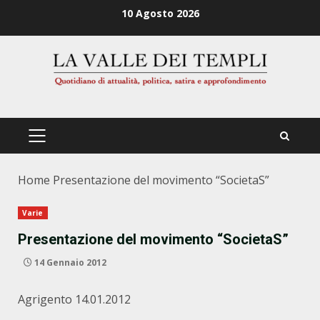
Zum
10 Agosto 2026
Inhalt
springen
PRIMÄRES
MENÜ
Home
Presentazione del movimento “SocietaS”
Varie
Presentazione del movimento “SocietaS”
14 Gennaio 2012
Agrigento 14.01.2012