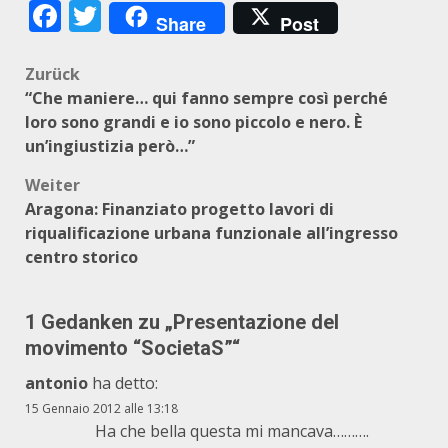
Facebook
Twitter
Share
Post
Beitragsnavigation
Zurück
“Che maniere… qui fanno sempre così perché
loro sono grandi e io sono piccolo e nero. È
un’ingiustizia però…”
Weiter
Aragona: Finanziato progetto lavori di
riqualificazione urbana funzionale all’ingresso
centro storico
1 Gedanken zu „
Presentazione del
movimento “SocietaS”
“
antonio
ha detto:
15 Gennaio 2012 alle 13:18
Ha che bella questa mi mancava……….