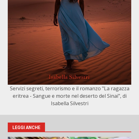
Servizi segreti, terrorismo e il romanzo "La ragazza
eritrea - Sangue e morte nel deserto del Sinai", di
Isabella Silvestri
LEGGI ANCHE