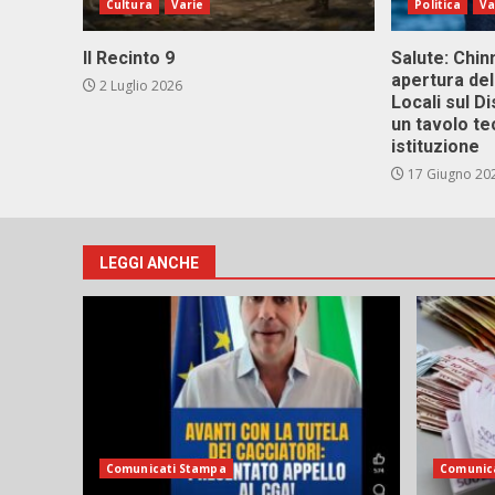
Cultura
Varie
Politica
Va
Il Recinto 9
Salute: Chinn
apertura del
2 Luglio 2026
Locali sul D
un tavolo te
istituzione
17 Giugno 20
LEGGI ANCHE
Comunicati Stampa
Comunic