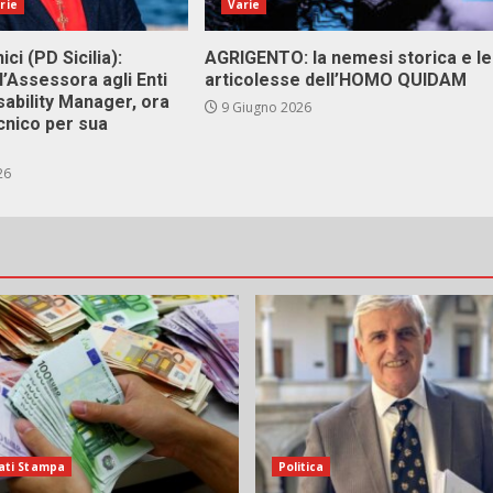
rie
Varie
ici (PD Sicilia):
AGRIGENTO: la nemesi storica e le
l’Assessora agli Enti
articolesse dell’HOMO QUIDAM
isability Manager, ora
9 Giugno 2026
cnico per sua
26
ati Stampa
Politica