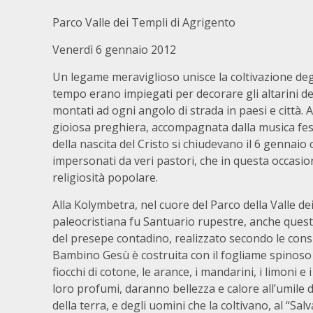
Parco Valle dei Templi di Agrigento
Venerdì 6 gennaio 2012
Un legame meraviglioso unisce la coltivazione degli
tempo erano impiegati per decorare gli altarini de
montati ad ogni angolo di strada in paesi e città. A
gioiosa preghiera, accompagnata dalla musica festo
della nascita del Cristo si chiudevano il 6 gennaio 
impersonati da veri pastori, che in questa occasion
religiosità popolare.
Alla Kolymbetra, nel cuore del Parco della Valle de
paleocristiana fu Santuario rupestre, anche quest
del presepe contadino, realizzato secondo le consue
Bambino Gesù è costruita con il fogliame spinoso 
fiocchi di cotone, le arance, i mandarini, i limoni e i
loro profumi, daranno bellezza e calore all’umil
della terra, e degli uomini che la coltivano, al “Sal