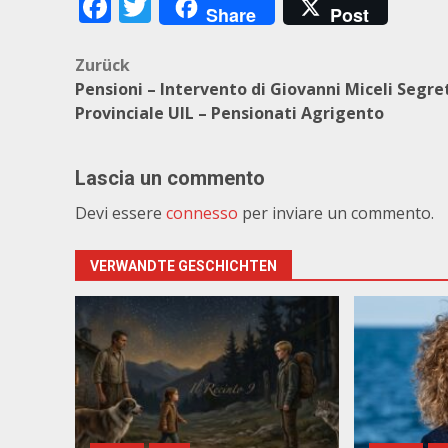
Facebook
Twitter
Share
Post
Beitragsnavigation
Zurück
Pensioni – Intervento di Giovanni Miceli Segre
Provinciale UIL – Pensionati Agrigento
Lascia un commento
Devi essere
connesso
per inviare un commento.
VERWANDTE GESCHICHTEN