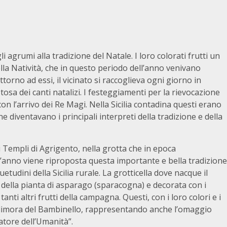
 agrumi alla tradizione del Natale. I loro colorati frutti un
lla Natività, che in questo periodo dell’anno venivano
ttorno ad essi, il vicinato si raccoglieva ogni giorno in
sa dei canti natalizi. I festeggiamenti per la rievocazione
con l’arrivo dei Re Magi. Nella Sicilia contadina questi erano
e diventavano i principali interpreti della tradizione e della
i Templi di Agrigento, nella grotta che in epoca
’anno viene riproposta questa importante e bella tradizione
tudini della Sicilia rurale. La grotticella dove nacque il
della pianta di asparago (sparacogna) e decorata con i
 tanti altri frutti della campagna. Questi, con i loro colori e i
e dimora del Bambinello, rappresentando anche l’omaggio
vatore dell’Umanità”.