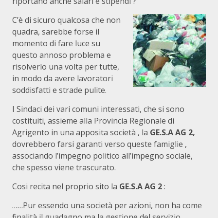
riportano anche salari e stipendi ?
C’è di sicuro qualcosa che non
quadra, sarebbe forse il
momento di fare luce su
questo annoso problema e
risolverlo una volta per tutte,
in modo da avere lavoratori
soddisfatti e strade pulite.
I Sindaci dei vari comuni interessati, che si sono
costituiti, assieme alla Provincia Regionale di
Agrigento in una apposita società , la
GE.S.A AG 2,
dovrebbero farsi garanti verso queste famiglie ,
associando l’impegno politico all’impegno sociale,
che spesso viene trascurato.
Cosi recita nel proprio sito la
GE.S.A AG 2
:
……Pur essendo una società per azioni, non ha come
finalità il guadagno ma la gestione del servizio