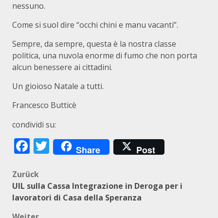
nessuno.
Come si suol dire “occhi chini e manu vacanti”.
Sempre, da sempre, questa è la nostra classe
politica, una nuvola enorme di fumo che non porta
alcun benessere ai cittadini.
Un gioioso Natale a tutti.
Francesco Butticè
condividi su:
Facebook
Twitter
Share
Post
Beitragsnavigation
Zurück
UIL sulla Cassa Integrazione in Deroga per i
lavoratori di Casa della Speranza
Weiter