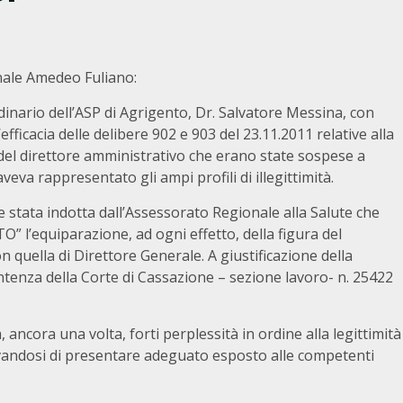
egionale Amedeo Fuliano:
io dell’ASP di Agrigento, Dr. Salvatore Messina, con
efficacia delle delibere 902 e 903 del 23.11.2011 relative alla
 del direttore amministrativo che erano state sospese a
veva rappresentato gli ampi profili di illegittimità.
ata indotta dall’Assessorato Regionale alla Salute che
 l’equiparazione, ad ogni effetto, della figura del
 quella di Direttore Generale. A giustificazione della
 sentenza della Corte di Cassazione – sezione lavoro- n. 25422
cora una volta, forti perplessità in ordine alla legittimità
rvandosi di presentare adeguato esposto alle competenti