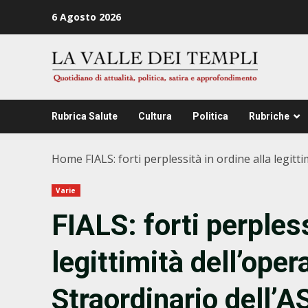
Zum
6 Agosto 2026
Inhalt
springen
Rubrica Salute
Cultura
Politica
Rubriche
Home
FIALS: forti perplessità in ordine alla legit
Varie
FIALS: forti perpless
legittimità dell’ope
Straordinario dell’A