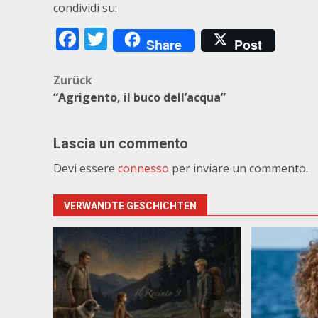
condividi su:
Facebook
Twitter
Share
Post
Beitragsnavigation
Zurück
“Agrigento, il buco dell’acqua”
Lascia un commento
Devi essere
connesso
per inviare un commento.
VERWANDTE GESCHICHTEN