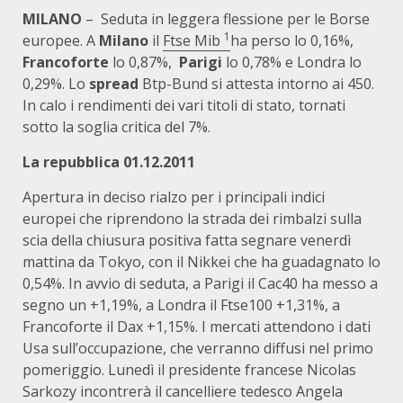
MILANO
– Seduta in leggera flessione per le Borse
1
europee. A
Milano
il
Ftse Mib
ha perso lo 0,16%,
Francoforte
lo 0,87%,
Parigi
lo 0,78% e Londra lo
0,29%. Lo
spread
Btp-Bund si attesta intorno ai 450.
In calo i rendimenti dei vari titoli di stato, tornati
sotto la soglia critica del 7%.
La repubblica 01.12.2011
Apertura in deciso rialzo per i principali indici
europei che riprendono la strada dei rimbalzi sulla
scia della chiusura positiva fatta segnare venerdì
mattina da Tokyo, con il Nikkei che ha guadagnato lo
0,54%. In avvio di seduta, a Parigi il Cac40 ha messo a
segno un +1,19%, a Londra il Ftse100 +1,31%, a
Francoforte il Dax +1,15%. I mercati attendono i dati
Usa sull’occupazione, che verranno diffusi nel primo
pomeriggio. Lunedì il presidente francese Nicolas
Sarkozy incontrerà il cancelliere tedesco Angela