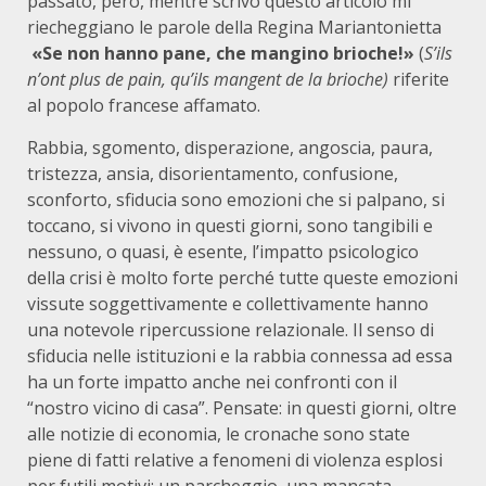
passato, però, mentre scrivo questo articolo mi
riecheggiano le parole della Regina Mariantonietta
«Se non hanno pane, che mangino brioche!»
(
S’ils
n’ont plus de pain, qu’ils mangent de la brioche)
riferite
al popolo francese affamato.
Rabbia, sgomento, disperazione, angoscia, paura,
tristezza, ansia, disorientamento, confusione,
sconforto, sfiducia sono emozioni che si palpano, si
toccano, si vivono in questi giorni, sono tangibili e
nessuno, o quasi, è esente, l’impatto psicologico
della crisi è molto forte perché tutte queste emozioni
vissute soggettivamente e collettivamente hanno
una notevole ripercussione relazionale. Il senso di
sfiducia nelle istituzioni e la rabbia connessa ad essa
ha un forte impatto anche nei confronti con il
“nostro vicino di casa”. Pensate: in questi giorni, oltre
alle notizie di economia, le cronache sono state
piene di fatti relative a fenomeni di violenza esplosi