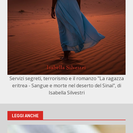
Servizi segreti, terrorismo e il romanzo "La ragazza
eritrea - Sangue e morte nel deserto del Sinai", di
Isabella Silvestri
LEGGI ANCHE