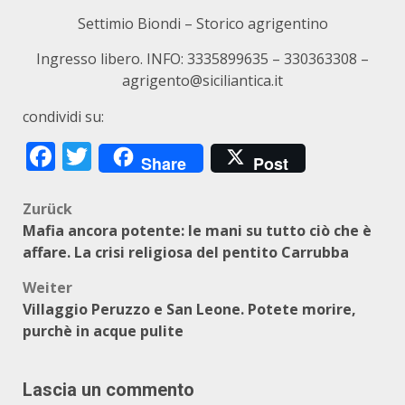
Settimio Biondi – Storico agrigentino
Ingresso libero. INFO: 3335899635 – 330363308 –
agrigento@siciliantica.it
condividi su:
Facebook
Twitter
Share
Post
Beitragsnavigation
Zurück
Mafia ancora potente: le mani su tutto ciò che è
affare. La crisi religiosa del pentito Carrubba
Weiter
Villaggio Peruzzo e San Leone. Potete morire,
purchè in acque pulite
Lascia un commento