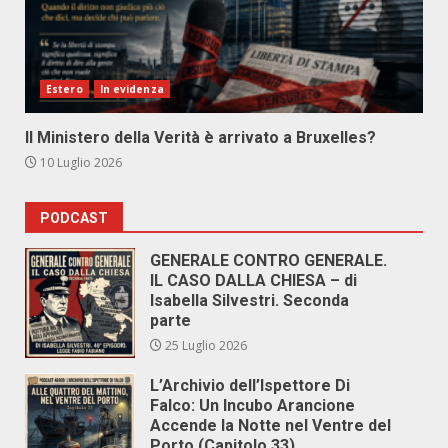
Estero
In evidenza
Il Ministero della Verità è arrivato a Bruxelles?
10 Luglio 2026
PODCAST
GENERALE CONTRO GENERALE.
IL CASO DALLA CHIESA – di
Isabella Silvestri. Seconda
parte
25 Luglio 2026
L’Archivio dell’Ispettore Di
Falco: Un Incubo Arancione
Accende la Notte nel Ventre del
Porto (Capitolo 33)