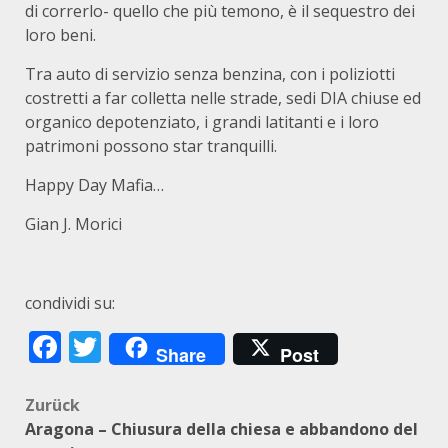
di correrlo- quello che più temono, è il sequestro dei
loro beni.
Tra auto di servizio senza benzina, con i poliziotti
costretti a far colletta nelle strade, sedi DIA chiuse ed
organico depotenziato, i grandi latitanti e i loro
patrimoni possono star tranquilli.
Happy Day Mafia…
Gian J. Morici
condividi su:
Facebook
Twitter
Share
Post
Beitragsnavigation
Zurück
Aragona – Chiusura della chiesa e abbandono del