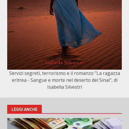
Servizi segreti, terrorismo e il romanzo "La ragazza
eritrea - Sangue e morte nel deserto del Sinai", di
Isabella Silvestri
LEGGI ANCHE