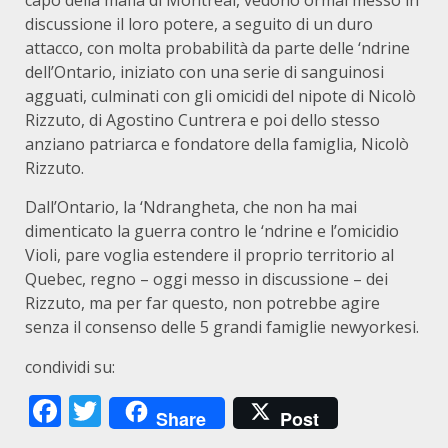
capo della mafia di Montreal, vedono ormai messo in
discussione il loro potere, a seguito di un duro
attacco, con molta probabilità da parte delle ‘ndrine
dell’Ontario, iniziato con una serie di sanguinosi
agguati, culminati con gli omicidi del nipote di Nicolò
Rizzuto, di Agostino Cuntrera e poi dello stesso
anziano patriarca e fondatore della famiglia, Nicolò
Rizzuto.
Dall’Ontario, la ‘Ndrangheta, che non ha mai
dimenticato la guerra contro le ‘ndrine e l’omicidio
Violi, pare voglia estendere il proprio territorio al
Quebec, regno – oggi messo in discussione – dei
Rizzuto, ma per far questo, non potrebbe agire
senza il consenso delle 5 grandi famiglie newyorkesi.
condividi su:
Facebook
Twitter
Share
Post