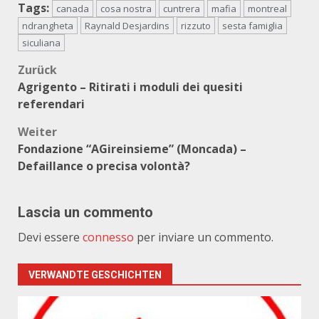
Tags:
canada
cosa nostra
cuntrera
mafia
montreal
ndrangheta
Raynald Desjardins
rizzuto
sesta famiglia
siculiana
Beitragsnavigation
Zurück
Agrigento – Ritirati i moduli dei quesiti
referendari
Weiter
Fondazione “AGireinsieme” (Moncada) –
Defaillance o precisa volontà?
Lascia un commento
Devi essere
connesso
per inviare un commento.
VERWANDTE GESCHICHTEN