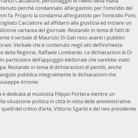
 Franco Cacciatore, personaggio di rilievo della mafia
etenuto perché condannato all’ergastolo per l’omicidio del
i fa. Proprio la condanna all’ergastolo per l’omicidio Poni,
igliato Cacciatore ad affidarsi alla giustizia ed iniziare un
edizione cartacea del giornale. Restando in tema di fatti di
e il verbale di Maurizio Di Gati reso avanti i pubblici
braio. Verbale che è contenuto negli atti dell’inchiesta
nte della Regione, Raffaele Lombardo. Le dichiarazioni di Di
 in particolare dell’appoggio elettorale che sarebbe stato
pa. Restando in tema di dichiarazioni di pentiti, anche
dangolo pubblica integralmente le dichiarazioni che
 Giuseppe Arnone.
 è dedicata al musicista Filippo Portera mentre un
la situazione politica in città in vista delle amministrative.
uelli del critico d’arte, Vittorio Sgarbi e del neo presidente