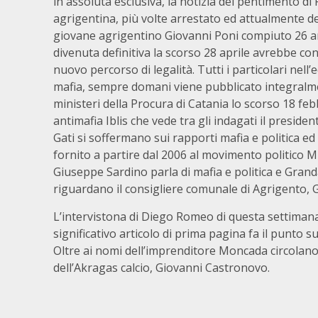
in assoluta esclusiva, la notizia del pentimento di
agrigentina, più volte arrestato ed attualmente d
giovane agrigentino Giovanni Poni compiuto 26 ann
divenuta definitiva la scorso 28 aprile avrebbe cons
nuovo percorso di legalità. Tutti i particolari nell’
mafia, sempre domani viene pubblicato integralment
ministeri della Procura di Catania lo scorso 18 feb
antimafia Iblis che vede tra gli indagati il preside
Gati si soffermano sui rapporti mafia e politica ed
fornito a partire dal 2006 al movimento politico M
Giuseppe Sardino parla di mafia e politica e Gran
riguardano il consigliere comunale di Agrigento,
L’intervistona di Diego Romeo di questa settimana
significativo articolo di prima pagina fa il punto sul
Oltre ai nomi dell’imprenditore Moncada circolano q
dell’Akragas calcio, Giovanni Castronovo.