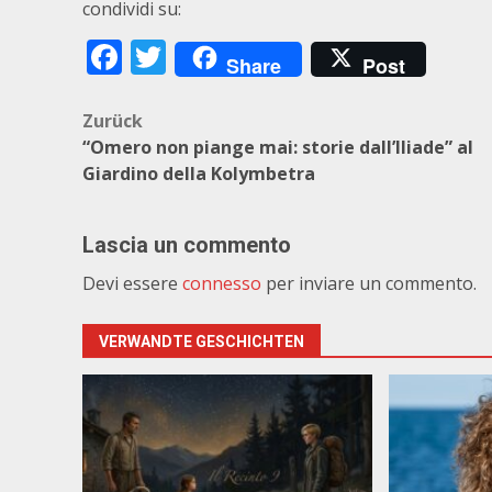
condividi su:
Facebook
Twitter
Share
Post
Beitragsnavigation
Zurück
“Omero non piange mai: storie dall’Iliade” al
Giardino della Kolymbetra
Lascia un commento
Devi essere
connesso
per inviare un commento.
VERWANDTE GESCHICHTEN