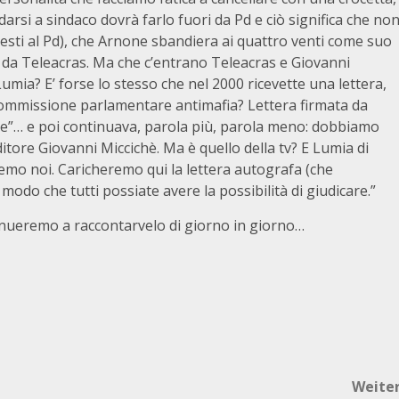
rsi a sindaco dovrà farlo fuori da Pd e ciò significa che no
esti al Pd), che Arnone sbandiera ai quattro venti come suo
da Teleacras. Ma che c’entrano Teleacras e Giovanni
mia? E’ forse lo stesso che nel 2000 ricevette una lettera,
 Commissione parlamentare antimafia? Lettera firmata da
e”… e poi continuava, parola più, parola meno: dobbiamo
tore Giovanni Miccichè. Ma è quello della tv? E Lumia di
eremo noi. Caricheremo qui la lettera autografa (che
do che tutti possiate avere la possibilità di giudicare.”
tinueremo a raccontarvelo di giorno in giorno…
Weite