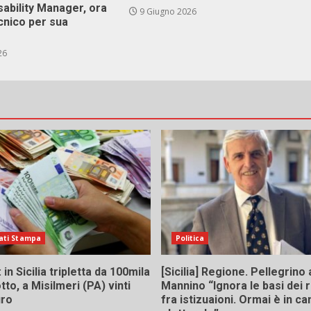
isability Manager, ora
9 Giugno 2026
cnico per sua
26
ati Stampa
Politica
in Sicilia tripletta da 100mila
[Sicilia] Regione. Pellegrino 
tto, a Misilmeri (PA) vinti
Mannino “Ignora le basi dei 
uro
fra istizuaioni. Ormai è in 