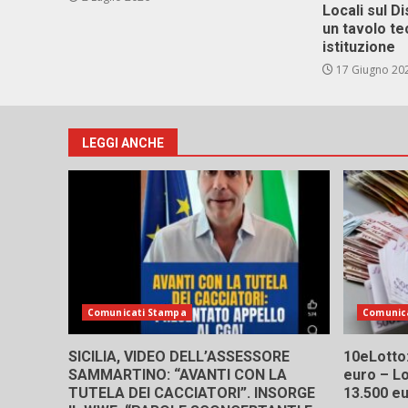
Locali sul D
un tavolo te
istituzione
17 Giugno 20
LEGGI ANCHE
Comunicati Stampa
Comunic
SICILIA, VIDEO DELL’ASSESSORE
10eLotto: 
SAMMARTINO: “AVANTI CON LA
euro – Lo
TUTELA DEI CACCIATORI”. INSORGE
13.500 e