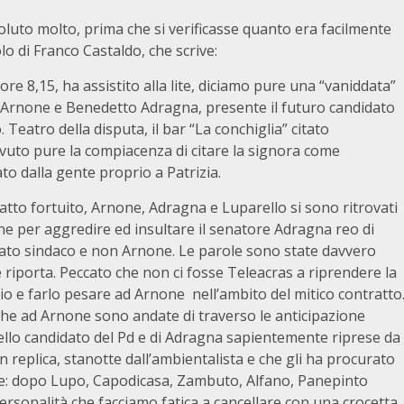
luto molto, prima che si verificasse quanto era facilmente
lo di Franco Castaldo, che scrive:
ore 8,15, ha assistito alla lite, diciamo pure una “vaniddata”
e Arnone e Benedetto Adragna, presente il futuro candidato
 Teatro della disputa, il bar “La conchiglia” citato
vuto pure la compiacenza di citare la signora come
o dalla gente proprio a Patrizia.
to fortuito, Arnone, Adragna e Luparello si sono ritrovati
ne per aggredire ed insultare il senatore Adragna reo di
idato sindaco e non Arnone. Le parole sono state davvero
riporta. Peccato che non ci fosse Teleacras a riprendere la
 e farlo pesare ad Arnone nell’ambito del mitico contratto
che ad Arnone sono andate di traverso le anticipazione
lo candidato del Pd e di Adragna sapientemente riprese da
in replica, stanotte dall’ambientalista e che gli ha procurato
ue: dopo Lupo, Capodicasa, Zambuto, Alfano, Panepinto
ersonalità che facciamo fatica a cancellare con una crocetta,