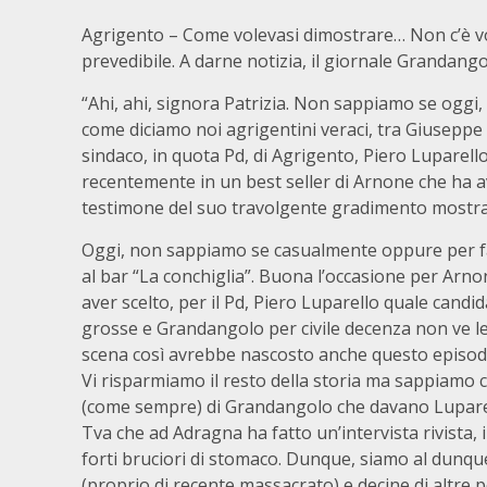
Agrigento – Come volevasi dimostrare… Non c’è vo
prevedibile. A darne notizia, il giornale Grandango
“Ahi, ahi, signora Patrizia. Non sappiamo se oggi, 
come diciamo noi agrigentini veraci, tra Giusepp
sindaco, in quota Pd, di Agrigento, Piero Luparello.
recentemente in un best seller di Arnone che ha a
testimone del suo travolgente gradimento mostrat
Oggi, non sappiamo se casualmente oppure per fat
al bar “La conchiglia”. Buona l’occasione per Arno
aver scelto, per il Pd, Piero Luparello quale cand
grosse e Grandangolo per civile decenza non ve le 
scena così avrebbe nascosto anche questo episodio
Vi risparmiamo il resto della storia ma sappiamo 
(come sempre) di Grandangolo che davano Luparel
Tva che ad Adragna ha fatto un’intervista rivista, 
forti bruciori di stomaco. Dunque, siamo al dunq
(proprio di recente massacrato) e decine di altre p