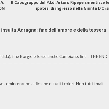
IA,
Il Capogruppo del P.I.d. Arturo Ripepe smentisce l
CON
ipotesi di ingresso nella Giunta D’Ors
nsulta Adragna: fine dell’amore e della tessera
candida), fine Burgio e forse anche Campione, fine… THE END
so cominceranno a dirsene di tutti i colori. Non tutti i mali