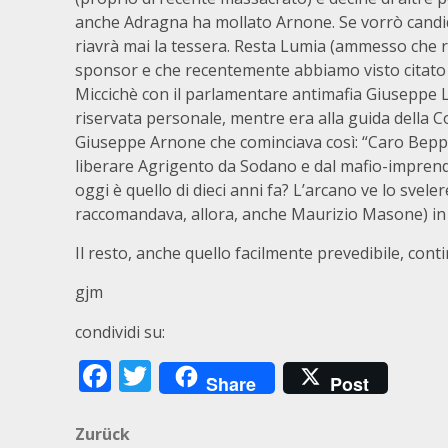
anche Adragna ha mollato Arnone. Se vorrò candida
riavrà mai la tessera. Resta Lumia (ammesso che r
sponsor e che recentemente abbiamo visto citato 
Miccichè con il parlamentare antimafia Giuseppe Lu
riservata personale, mentre era alla guida della
Giuseppe Arnone che cominciava così: “Caro Bepp
liberare Agrigento da Sodano e dal mafio-imprendi
oggi è quello di dieci anni fa? L’arcano ve lo svel
raccomandava, allora, anche Maurizio Masone) in mo
Il resto, anche quello facilmente prevedibile, con
gjm
condividi su:
Facebook
Twitter
Share
Post
Beitragsnavigation
Zurück