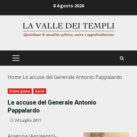
Zum
8 Agosto 2026
Inhalt
springen
PRIMÄRES
MENÜ
Home
Le accuse del Generale Antonio Pappalardo
Primo piano
Varie
Le accuse del Generale Antonio
Pappalardo
24 Luglio 2011
Aragona (Agrigento)-