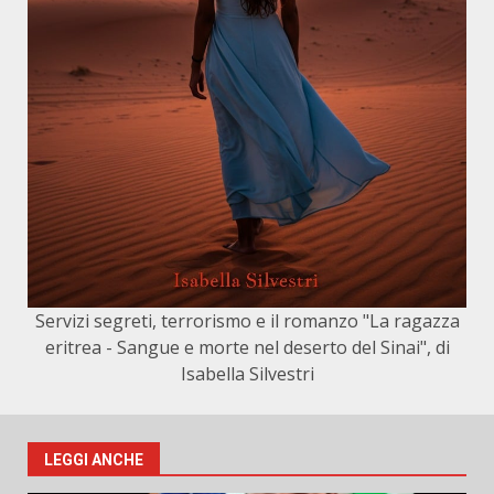
Servizi segreti, terrorismo e il romanzo "La ragazza
eritrea - Sangue e morte nel deserto del Sinai", di
Isabella Silvestri
LEGGI ANCHE