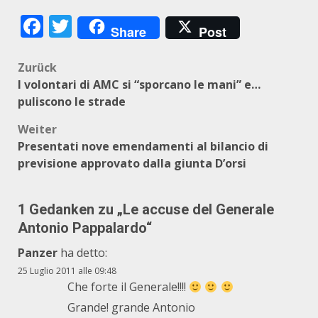
Facebook
Twitter
Share
Post
Beitragsnavigation
Zurück
I volontari di AMC si “sporcano le mani” e…
puliscono le strade
Weiter
Presentati nove emendamenti al bilancio di
previsione approvato dalla giunta D’orsi
1 Gedanken zu „
Le accuse del Generale
Antonio Pappalardo
“
Panzer
ha detto:
25 Luglio 2011 alle 09:48
Che forte il Generale!!!!
Grande! grande Antonio