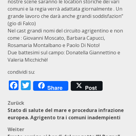
nostre scene saranno le location storiche dei vari
comuni e la regia verrà adattata giornalmente . Un
grande lavoro che darà anche grandi soddisfazion”
(gio di Falco)
Nel cast grandi nomi del circuito agrigentino e non
come : Giovanni Moscato, Barbara Capucci,
Rosamaria Montalbano e Paolo Di Noto!
Due battesimi sul campo: Donatella Giannettino e
Valeria Micchichè!
condividi su:
Facebook
Twitter
Share
Post
Beitragsnavigation
Zurück
Stato di salute del mare e procedura infrazione
europea. Agrigento tra i comuni inadempienti
Weiter