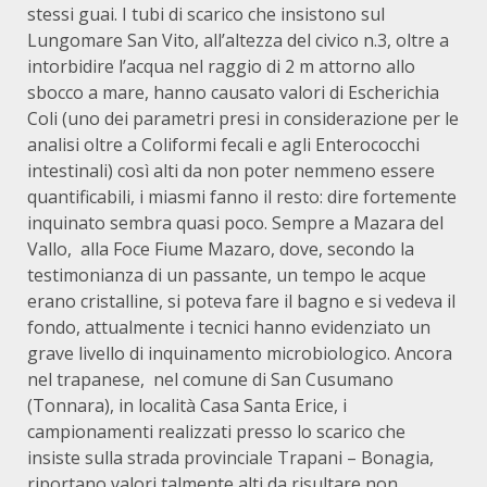
stessi guai. I tubi di scarico che insistono sul
Lungomare San Vito, all’altezza del civico n.3, oltre a
intorbidire l’acqua nel raggio di 2 m attorno allo
sbocco a mare, hanno causato valori di Escherichia
Coli (uno dei parametri presi in considerazione per le
analisi oltre a Coliformi fecali e agli Enterococchi
intestinali) così alti da non poter nemmeno essere
quantificabili, i miasmi fanno il resto: dire fortemente
inquinato sembra quasi poco. Sempre a Mazara del
Vallo, alla Foce Fiume Mazaro, dove, secondo la
testimonianza di un passante, un tempo le acque
erano cristalline, si poteva fare il bagno e si vedeva il
fondo, attualmente i tecnici hanno evidenziato un
grave livello di inquinamento microbiologico. Ancora
nel trapanese, nel comune di San Cusumano
(Tonnara), in località Casa Santa Erice, i
campionamenti realizzati presso lo scarico che
insiste sulla strada provinciale Trapani – Bonagia,
riportano valori talmente alti da risultare non