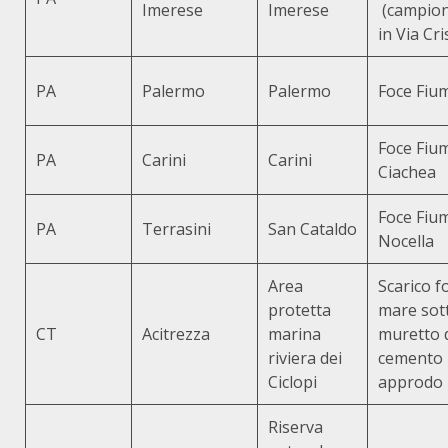
Imerese
Imerese
(campio
in Via Cr
PA
Palermo
Palermo
Foce Fiu
Foce Fiu
PA
Carini
Carini
Ciachea
Foce Fiu
PA
Terrasini
San Cataldo
Nocella
Area
Scarico f
protetta
mare sot
CT
Acitrezza
marina
muretto 
riviera dei
cemento 
Ciclopi
approdo 
Riserva