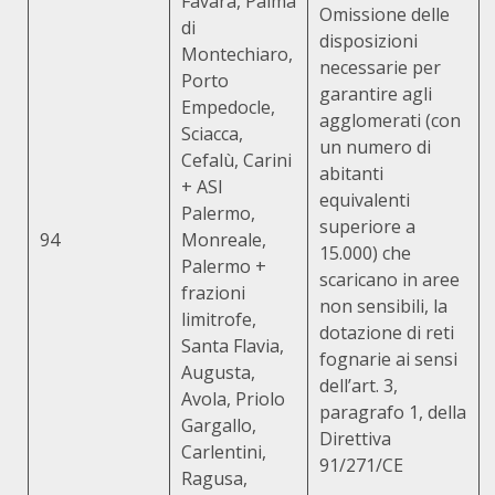
Favara, Palma
Omissione delle
di
disposizioni
Montechiaro,
necessarie per
Porto
garantire agli
Empedocle,
agglomerati (con
Sciacca,
un numero di
Cefalù, Carini
abitanti
+ ASI
equivalenti
Palermo,
superiore a
94
Monreale,
15.000) che
Palermo +
scaricano in aree
frazioni
non sensibili, la
limitrofe,
dotazione di reti
Santa Flavia,
fognarie ai sensi
Augusta,
dell’art. 3,
Avola, Priolo
paragrafo 1, della
Gargallo,
Direttiva
Carlentini,
91/271/CE
Ragusa,