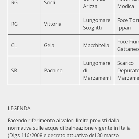
RG
Scicli
Arizza
Modica
Lungomare
Foce Tor
RG
Vittoria
Scoglitti
Ippari
Foce Fiu
CL
Gela
Macchitella
Gattaneo
Lungomare
Scarico
SR
Pachino
di
Depurat
Marzamemi
Marzame
LEGENDA
Facendo riferimento ai valori limite previsti dalla
normativa sulle acque di balneazione vigente in Italia
(Dlgs 116/2008 e decreto attuativo del 30 marzo