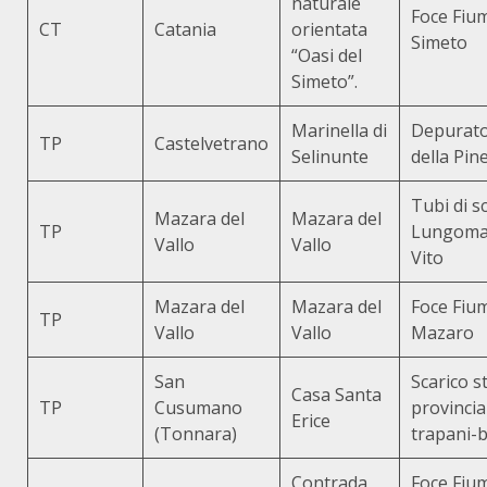
naturale
Foce Fiu
CT
Catania
orientata
Simeto
“Oasi del
Simeto”.
Marinella di
Depurato
TP
Castelvetrano
Selinunte
della Pin
Tubi di s
Mazara del
Mazara del
TP
Lungoma
Vallo
Vallo
Vito
Mazara del
Mazara del
Foce Fiu
TP
Vallo
Vallo
Mazaro
San
Scarico s
Casa Santa
TP
Cusumano
provincia
Erice
(Tonnara)
trapani-
Contrada
Foce Fiu