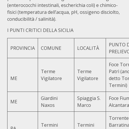
(enterococchi intestinali, escherichia coli) e chimico-
fisici (temperatura dell’acqua, pH, ossigeno disciolto,
conducibilità / salinità).
I PUNTI CRITICI DELLA SICILIA
PUNTO D
PROVINCIA
COMUNE
LOCALITÀ
PRELIEV
Foce Tor
Terme
Terme
Patrì (an
ME
Vigilatore
Vigilatore
detto To
Termini)
Giardini
Spiaggia S.
Foce Fiu
ME
Naxos
Marco
Alcantar
Torrente
Termini
Termini
Barratin
PA