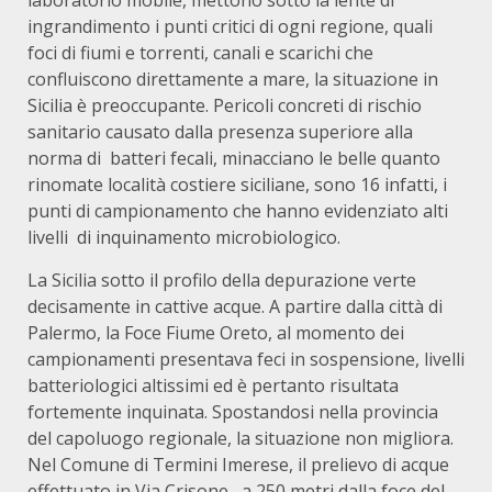
laboratorio mobile, mettono sotto la lente di
ingrandimento i punti critici di ogni regione, quali
foci di fiumi e torrenti, canali e scarichi che
confluiscono direttamente a mare, la situazione in
Sicilia è preoccupante. Pericoli concreti di rischio
sanitario causato dalla presenza superiore alla
norma di batteri fecali, minacciano le belle quanto
rinomate località costiere siciliane, sono 16 infatti, i
punti di campionamento che hanno evidenziato alti
livelli di inquinamento microbiologico.
La Sicilia sotto il profilo della depurazione verte
decisamente in cattive acque. A partire dalla città di
Palermo, la Foce Fiume Oreto, al momento dei
campionamenti presentava feci in sospensione, livelli
batteriologici altissimi ed è pertanto risultata
fortemente inquinata. Spostandosi nella provincia
del capoluogo regionale, la situazione non migliora.
Nel Comune di Termini Imerese, il prelievo di acque
effettuato in Via Crisone, a 250 metri dalla foce del