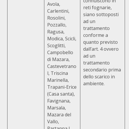
confluiscono in
Avola,
reti fognarie,
Carlentini,
siano sottoposti
Rosolini,
ad un
Pozzallo,
trattamento
Ragusa,
conforme a
Modica, Scicli,
quanto previsto
Scoglitti,
dall’art. 4 ovvero
Campobello
ad un
di Mazara,
trattamento
Castevetrano
secondario prima
l, Triscina
dello scarico in
Marinella,
ambiente.
Trapani-Erice
(Casa santa),
Favignana,
Marsala,
Mazara del
Vallo,
Partanna l