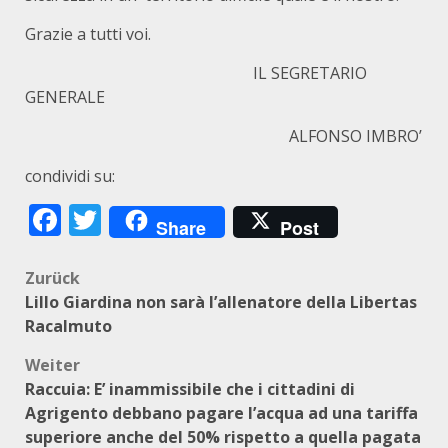
Grazie a tutti voi.
IL SEGRETARIO
GENERALE
ALFONSO IMBRO’
condividi su:
Facebook
Twitter
Share
Post
Beitragsnavigation
Zurück
Lillo Giardina non sarà l’allenatore della Libertas
Racalmuto
Weiter
Raccuia: E’ inammissibile che i cittadini di
Agrigento debbano pagare l’acqua ad una tariffa
superiore anche del 50% rispetto a quella pagata