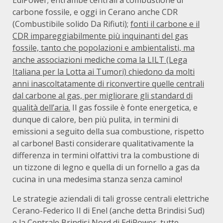
EdiPower; entrambe centrali a combustione di
carbone fossile, e oggi in Cerano anche CDR
(Combustibile solido Da Rifiuti);
fonti il carbone e il
CDR impareggiabilmente più inquinanti del gas
fossile, tanto che popolazioni e ambientalisti, ma
anche associazioni mediche coma la LILT (Lega
Italiana per la Lotta ai Tumori) chiedono da molti
anni inascoltatamente di riconvertire quelle centrali
dal carbone al gas, per migliorare gli standard di
qualità dell’aria.
Il gas fossile è fonte energetica, e
dunque di calore, ben più pulita, in termini di
emissioni a seguito della sua combustione, rispetto
al carbone! Basti considerare qualitativamente la
differenza in termini olfattivi tra la combustione di
un tizzone di legno e quella di un fornello a gas da
cucina in una medesima stanza senza camino!
Le strategie aziendali di tali grosse centrali elettriche
Cerano-Federico II di Enel (anche detta Brindisi Sud)
e la Centrale Brindisi Nord di EdiPower, tutte