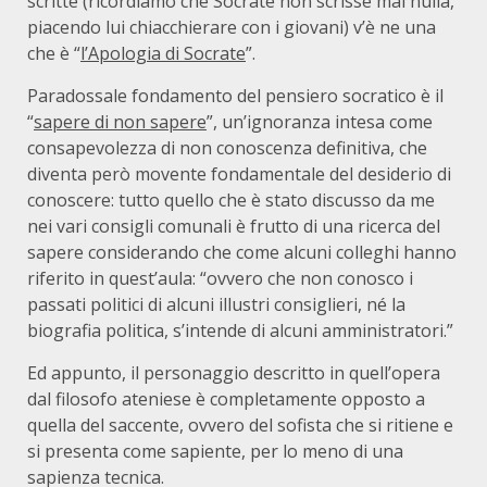
scritte (ricordiamo che Socrate non scrisse mai nulla,
piacendo lui chiacchierare con i giovani) v’è ne una
che è “
l’Apologia di Socrate
”.
Paradossale fondamento del pensiero socratico è il
“
sapere di non sapere
”, un’ignoranza intesa come
consapevolezza di non conoscenza definitiva, che
diventa però movente fondamentale del desiderio di
conoscere: tutto quello che è stato discusso da me
nei vari consigli comunali è frutto di una ricerca del
sapere considerando che come alcuni colleghi hanno
riferito in quest’aula: “ovvero che non conosco i
passati politici di alcuni illustri consiglieri, né la
biografia politica, s’intende di alcuni amministratori.”
Ed appunto, il personaggio descritto in quell’opera
dal filosofo ateniese è completamente opposto a
quella del saccente, ovvero del sofista che si ritiene e
si presenta come sapiente, per lo meno di una
sapienza tecnica.