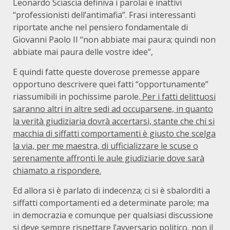
Leonardo Sciascia definiva i parolai e inattivi
“professionisti dell’antimafia”. Frasi interessanti
riportate anche nel pensiero fondamentale di
Giovanni Paolo II “non abbiate mai paura; quindi non
abbiate mai paura delle vostre idee”,
E quindi fatte queste doverose premesse appare
opportuno descrivere quei fatti “opportunamente”
riassumibili in pochissime parole.
Per i fatti delittuosi
saranno altri in altre sedi ad occuparsene, in quanto
la verità giudiziaria dovrà accertarsi, stante che chi si
macchia di siffatti comportamenti è giusto che scelga
la via, per me maestra, di ufficializzare le scuse o
serenamente affronti le aule giudiziarie dove sarà
chiamato a rispondere.
Ed allora si è parlato di indecenza; ci si è sbalorditi a
siffatti comportamenti ed a determinate parole; ma
in democrazia e comunque per qualsiasi discussione
si deve sempre rispettare l’avversario politico, non il