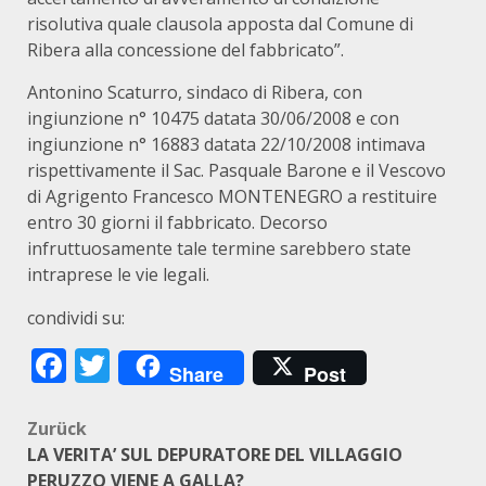
risolutiva quale clausola apposta dal Comune di
Ribera alla concessione del fabbricato”.
Antonino Scaturro, sindaco di Ribera, con
ingiunzione n° 10475 datata 30/06/2008 e con
ingiunzione n° 16883 datata 22/10/2008 intimava
rispettivamente il Sac. Pasquale Barone e il Vescovo
di Agrigento Francesco MONTENEGRO a restituire
entro 30 giorni il fabbricato. Decorso
infruttuosamente tale termine sarebbero state
intraprese le vie legali.
condividi su:
Facebook
Twitter
Share
Post
Beitragsnavigation
Zurück
LA VERITA’ SUL DEPURATORE DEL VILLAGGIO
PERUZZO VIENE A GALLA?