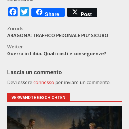
Facebook
Twitter
Share
Post
Beitragsnavigation
Zurück
ARAGONA: TRAFFICO PEDONALE PIU’ SICURO
Weiter
Guerra in Libia. Quali costi e conseguenze?
Lascia un commento
Devi essere
connesso
per inviare un commento.
VERWANDTE GESCHICHTEN