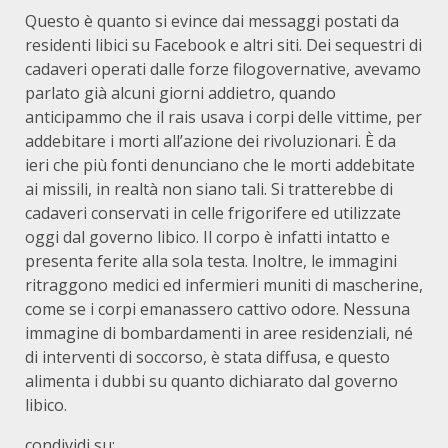
Questo è quanto si evince dai messaggi postati da
residenti libici su Facebook e altri siti. Dei sequestri di
cadaveri operati dalle forze filogovernative, avevamo
parlato già alcuni giorni addietro, quando
anticipammo che il rais usava i corpi delle vittime, per
addebitare i morti all’azione dei rivoluzionari. È da
ieri che più fonti denunciano che le morti addebitate
ai missili, in realtà non siano tali. Si tratterebbe di
cadaveri conservati in celle frigorifere ed utilizzate
oggi dal governo libico. Il corpo è infatti intatto e
presenta ferite alla sola testa. Inoltre, le immagini
ritraggono medici ed infermieri muniti di mascherine,
come se i corpi emanassero cattivo odore. Nessuna
immagine di bombardamenti in aree residenziali, né
di interventi di soccorso, è stata diffusa, e questo
alimenta i dubbi su quanto dichiarato dal governo
libico.
condividi su: