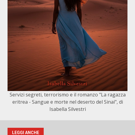
Servizi segreti, terrorismo e il romanzo "La ragazza
eritrea - Sangue e morte nel deserto del Sinai", di
Isabella Silvestri
LEGGI ANCHE