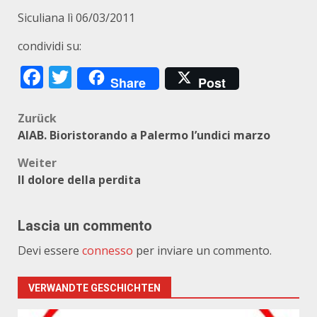
Siculiana lì 06/03/2011
condividi su:
Facebook
Twitter
Share
Post
Beitragsnavigation
Zurück
AIAB. Bioristorando a Palermo l’undici marzo
Weiter
Il dolore della perdita
Lascia un commento
Devi essere
connesso
per inviare un commento.
VERWANDTE GESCHICHTEN