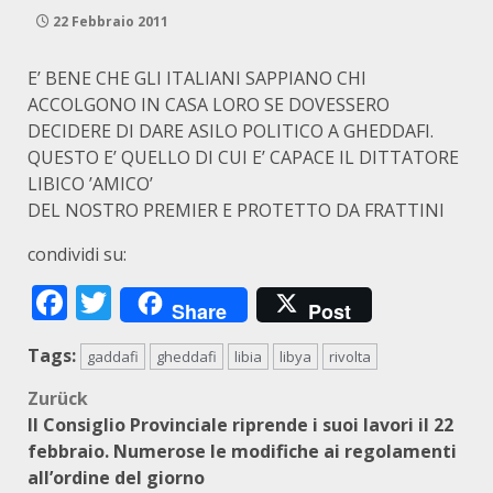
22 Febbraio 2011
E’ BENE CHE GLI ITALIANI SAPPIANO CHI
ACCOLGONO IN CASA LORO SE DOVESSERO
DECIDERE DI DARE ASILO POLITICO A GHEDDAFI.
QUESTO E’ QUELLO DI CUI E’ CAPACE IL DITTATORE
LIBICO ’AMICO’
DEL NOSTRO PREMIER E PROTETTO DA FRATTINI
condividi su:
Facebook
Twitter
Share
Post
Tags:
gaddafi
gheddafi
libia
libya
rivolta
Beitragsnavigation
Zurück
Il Consiglio Provinciale riprende i suoi lavori il 22
febbraio. Numerose le modifiche ai regolamenti
all’ordine del giorno