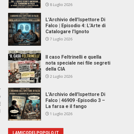
8 Luglio 2026
e
L’Archivio dell’Ispettore Di
Falco | Episodio 4: L’Arte di
Catalogare l’Ignoto
7 Luglio 2026
Il caso Feltrinelli e quella
nota speciale nei file segreti
della CIA
2 Luglio 2026
r
L’Archivio dell’Ispettore Di
O
Falco | 46909 -Episodio 3 –
E
La farsa e il fango
I
1 Luglio 2026
LAMICODELPOPOLO.IT