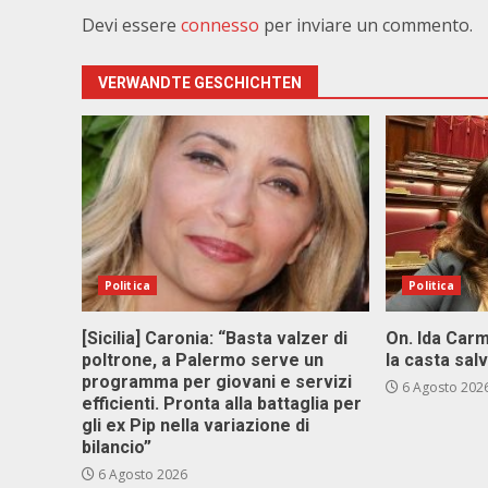
Devi essere
connesso
per inviare un commento.
VERWANDTE GESCHICHTEN
Politica
Politica
[Sicilia] Caronia: “Basta valzer di
On. Ida Carm
poltrone, a Palermo serve un
la casta sal
programma per giovani e servizi
6 Agosto 202
efficienti. Pronta alla battaglia per
gli ex Pip nella variazione di
bilancio”
6 Agosto 2026