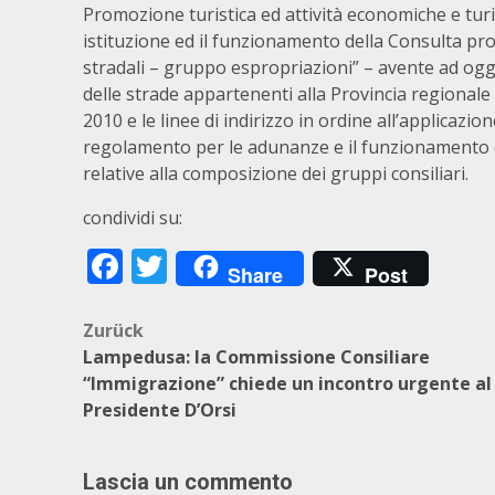
Promozione turistica ed attività economiche e turis
istituzione ed il funzionamento della Consulta prov
stradali – gruppo espropriazioni” – avente ad ogg
delle strade appartenenti alla Provincia regionale 
2010 e le linee di indirizzo in ordine all’applicazio
regolamento per le adunanze e il funzionamento de
relative alla composizione dei gruppi consiliari.
condividi su:
Facebook
Twitter
Share
Post
Beitragsnavigation
Zurück
Lampedusa: la Commissione Consiliare
“Immigrazione” chiede un incontro urgente al
Presidente D’Orsi
Lascia un commento