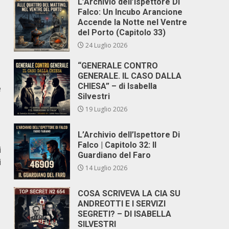
L’Archivio dell’Ispettore Di
Falco: Un Incubo Arancione
Accende la Notte nel Ventre
del Porto (Capitolo 33)
24 Luglio 2026
“GENERALE CONTRO
GENERALE. IL CASO DALLA
CHIESA” – di Isabella
e
Silvestri
19 Luglio 2026
L’Archivio dell’Ispettore Di
Falco | Capitolo 32: Il
i
Guardiano del Faro
i
14 Luglio 2026
COSA SCRIVEVA LA CIA SU
ANDREOTTI E I SERVIZI
SEGRETI? – DI ISABELLA
SILVESTRI