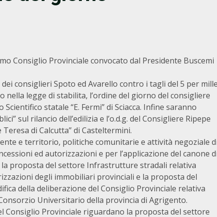
ssimo Consiglio Provinciale convocato dal Presidente Buscemi
dei consiglieri Spoto ed Avarello contro i tagli del 5 per mill
ato nella legge di stabilita, l’ordine del giorno del consigliere
cientifico statale “E. Fermi” di Sciacca. Infine saranno
i” sul rilancio dell’edilizia e l’o.d.g. del Consigliere Ripepe
 Teresa di Calcutta” di Casteltermini.
te e territorio, politiche comunitarie e attività negoziale d
ncessioni ed autorizzazioni e per l’applicazione del canone d
 la proposta del settore Infrastrutture stradali relativa
izzazioni degli immobiliari provinciali e la proposta del
difica della deliberazione del Consiglio Provinciale relativa
onsorzio Universitario della provincia di Agrigento.
 del Consiglio Provinciale riguardano la proposta del settore