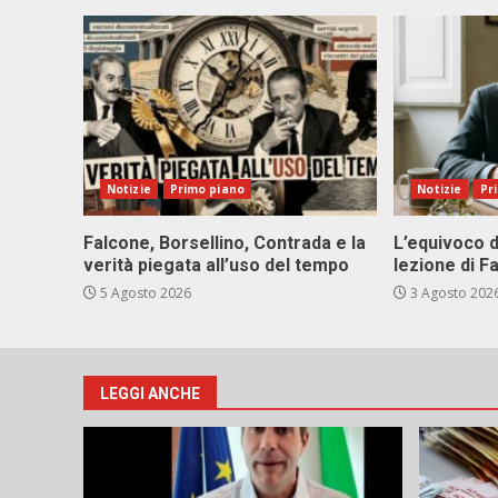
Notizie
Primo piano
Notizie
Pr
Falcone, Borsellino, Contrada e la
L’equivoco d
verità piegata all’uso del tempo
lezione di F
5 Agosto 2026
3 Agosto 202
LEGGI ANCHE