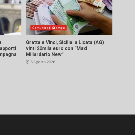
Comunicati Stampa
a
Gratta e Vinci, Sicilia: a Licata (AG)
rapporti
vinti 20mila euro con “Maxi
campagna
Miliardario New”
6 Agosto 2026