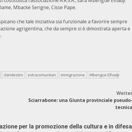
i costituisca l’associazione A.R.S.A., sarà Mbengue Elhadji
 Dame, Mbacke Serigne, Cisse Pape.
spicano che tale iniziativa sia funzionale a favorire sempre
olazione agrigentina, che da sempre si è dimostrata aperta e
.
clandestini
extracomunitari
immigrazione
Mbengue Elhadji
Weite
Sciarrabone: una Giunta provinciale pseudo
tecnic
ione per la promozione della cultura e in difesa