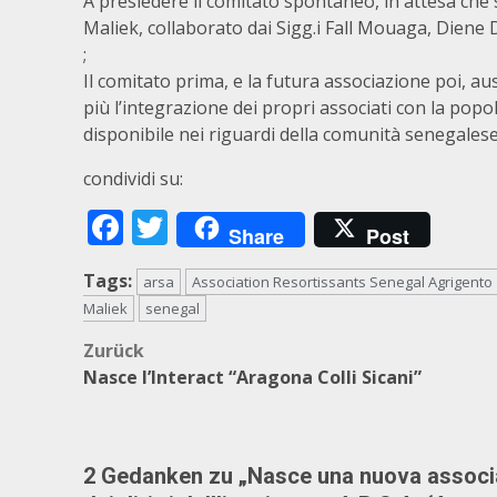
A presiedere il comitato spontaneo, in attesa che s
Maliek, collaborato dai Sigg.i Fall Mouaga, Diene
;
Il comitato prima, e la futura associazione poi, au
più l’integrazione dei propri associati con la pop
disponibile nei riguardi della comunità senegalese
condividi su:
Facebook
Twitter
Share
Post
Tags:
arsa
Association Resortissants Senegal Agrigento
Maliek
senegal
Beitragsnavigation
Zurück
Nasce l’Interact “Aragona Colli Sicani”
2 Gedanken zu „
Nasce una nuova associaz