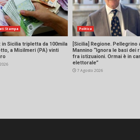
ati Stampa
Politica
in Sicilia tripletta da 100mila
[Sicilia] Regione. Pellegrino 
tto, a Misilmeri (PA) vinti
Mannino “Ignora le basi dei 
uro
fra istizuaioni. Ormai è in 
elettorale”
 2026
7 Agosto 2026