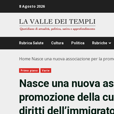
Zum
8 Agosto 2026
Inhalt
springen
Rubrica Salute
Cultura
Politica
Rubriche
Home
Nasce una nuova associazione per la promozio
Primo piano
Varie
Nasce una nuova ass
promozione della cul
diritti dell’immigra