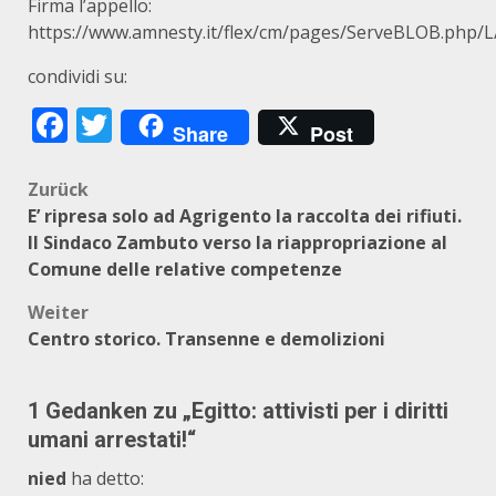
Firma l’appello:
https://www.amnesty.it/flex/cm/pages/ServeBLOB.p
condividi su:
Facebook
Twitter
Share
Post
Beitragsnavigation
Zurück
E’ ripresa solo ad Agrigento la raccolta dei rifiuti.
Il Sindaco Zambuto verso la riappropriazione al
Comune delle relative competenze
Weiter
Centro storico. Transenne e demolizioni
1 Gedanken zu „
Egitto: attivisti per i diritti
umani arrestati!
“
nied
ha detto: