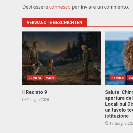
Devi essere
connesso
per inviare un commento.
VERWANDTE GESCHICHTEN
Cultura
Varie
Politica
Va
Il Recinto 9
Salute: Chinn
apertura del
2 Luglio 2026
Locali sul D
un tavolo te
istituzione
17 Giugno 20