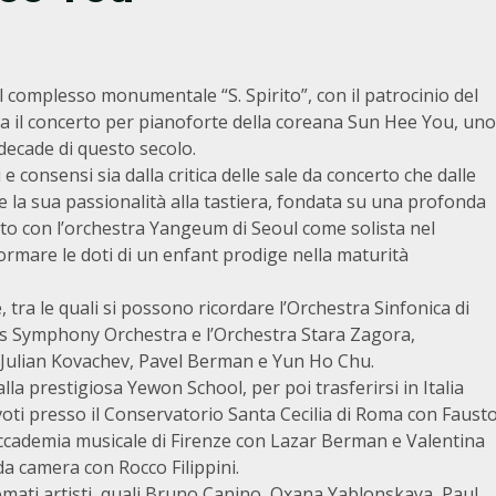
el complesso monumentale “S. Spirito”, con il patrocinio del
 il concerto per pianoforte della coreana Sun Hee You, uno
 decade di questo secolo.
 consensi sia dalla critica delle sale da concerto che dalle
te la sua passionalità alla tastiera, fondata su una profonda
utto con l’orchestra Yangeum di Seoul come solista nel
ormare le doti di un enfant prodige nella maturità
a le quali si possono ricordare l’Orchestra Sinfonica di
as Symphony Orchestra e l’Orchestra Stara Zagora,
, Julian Kovachev, Pavel Berman e Yun Ho Chu.
a prestigiosa Yewon School, per poi trasferirsi in Italia
voti presso il Conservatorio Santa Cecilia di Roma con Faust
Accademia musicale di Firenze con Lazar Berman e Valentina
da camera con Rocco Filippini.
omati artisti, quali Bruno Canino, Oxana Yablonskaya, Paul