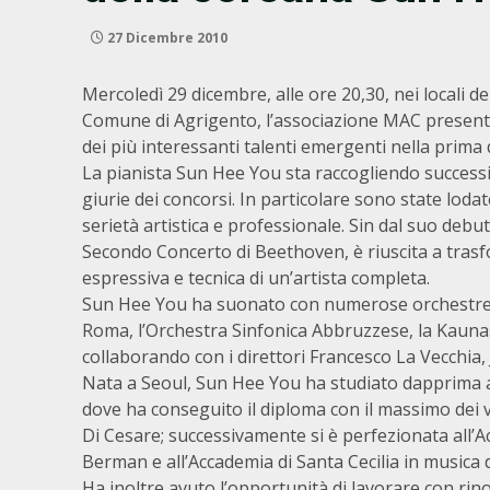
27 Dicembre 2010
Mercoledì 29 dicembre, alle ore 20,30, nei locali d
Comune di Agrigento, l’associazione MAC presenta
dei più interessanti talenti emergenti nella prima
La pianista Sun Hee You sta raccogliendo successi e
giurie dei concorsi. In particolare sono state loda
serietà artistica e professionale. Sin dal suo deb
Secondo Concerto di Beethoven, è riuscita a trasf
espressiva e tecnica di un’artista completa.
Sun Hee You ha suonato con numerose orchestre, tr
Roma, l’Orchestra Sinfonica Abbruzzese, la Kaun
collaborando con i direttori Francesco La Vecchia
Nata a Seoul, Sun Hee You ha studiato dapprima all
dove ha conseguito il diploma con il massimo dei 
Di Cesare; successivamente si è perfezionata all’
Berman e all’Accademia di Santa Cecilia in musica 
Ha inoltre avuto l’opportunità di lavorare con rin