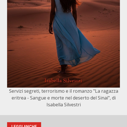
Servizi segreti, terrorismo e il romanzo "La ragazza
eritrea - Sangue e morte nel deserto del Sinai", di
Isabella Silvestri
LEGGI ANCHE