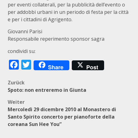
per eventi collaterali, per la pubblicità dell’evento o
per addobbi urbani in un periodo di festa per la città
e per i cittadini di Agrigento.
Giovanni Parisi
Responsabile reperimento sponsor sagra
condividi su:
Facebook
Twitter
Share
Post
Beitragsnavigation
Zurück
Spoto: non entreremo in Giunta
Weiter
Mercoledì 29 dicembre 2010 al Monastero di
Santo Spirito concerto per pianoforte della
coreana Sun Hee You”