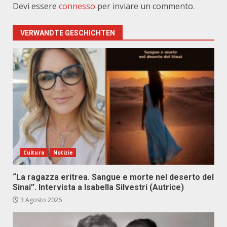
Devi essere
connesso
per inviare un commento.
VERWANDTE GESCHICHTEN
Cultura
Notizie
“La ragazza eritrea. Sangue e morte nel deserto del
Sinai”. Intervista a Isabella Silvestri (Autrice)
3 Agosto 2026