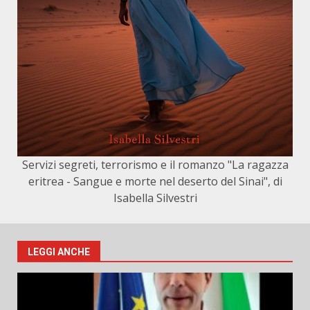
Servizi segreti, terrorismo e il romanzo "La ragazza
eritrea - Sangue e morte nel deserto del Sinai", di
Isabella Silvestri
LEGGI ANCHE