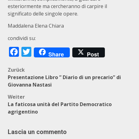
esteriormente ma cercheranno di carpire il
significato delle singole opere.
Maddalena Elena Chiara
condividi su:
Facebook
Twitter
Share
Post
Beitragsnavigation
Zurück
Presentazione Libro ” Diario di un precario” di
Giovanna Nastasi
Weiter
La faticosa unità del Partito Democratico
agrigentino
Lascia un commento