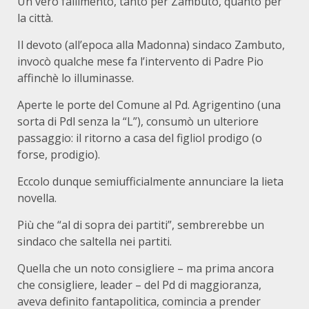
Un vero fallimento, tanto per Zambuto, quanto per
la città.
Il devoto (all’epoca alla Madonna) sindaco Zambuto,
invocò qualche mese fa l’intervento di Padre Pio
affinchè lo illuminasse.
Aperte le porte del Comune al Pd. Agrigentino (una
sorta di Pdl senza la “L”), consumò un ulteriore
passaggio: il ritorno a casa del figliol prodigo (o
forse, prodigio).
Eccolo dunque semiufficialmente annunciare la lieta
novella.
Più che “al di sopra dei partiti”, sembrerebbe un
sindaco che saltella nei partiti.
Quella che un noto consigliere – ma prima ancora
che consigliere, leader – del Pd di maggioranza,
aveva definito fantapolitica, comincia a prender