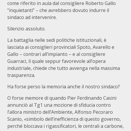
come riferito in aula dal consigliere Roberto Gallo
“inquietanti” – che avrebbero dovuto indurre il
sindaco ad intervenire.
Silenzio assoluto.
La battaglia nelle sedi politiche istituzionali, è
lasciata ai consiglieri provinciali Spoto, Avarello e
Gallo – contrari all’impianto – e al consigliere
Guarraci, il quale seppur favorevole all’opera
industriale, chiede che tutto avvenga nella massima
trasparenza.
Ha forse perso la memoria anche il nostro sindaco?
O forse memore di quando Pier Ferdinando Casini
annunciò al Tg1 una mozione di sfiducia contro
l’allora ministro dell’Ambiente, Alfonso Pecoraro
Scanio, «simbolo dell’inefficienza di questo governo,
perché bloccava i rigassificatori, le centrali a carbone,