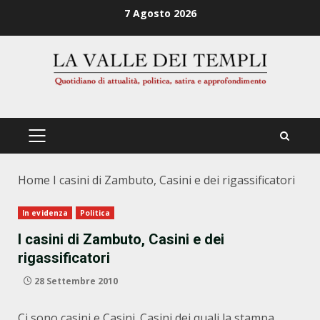
Zum
7 Agosto 2026
Inhalt
springen
PRIMÄRES
MENÜ
Home
I casini di Zambuto, Casini e dei rigassificatori
In evidenza
Politica
I casini di Zambuto, Casini e dei
rigassificatori
28 Settembre 2010
Ci sono casini e Casini. Casini dei quali la stampa