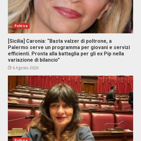
Politica
[Sicilia] Caronia: “Basta valzer di poltrone, a
Palermo serve un programma per giovani e servizi
efficienti. Pronta alla battaglia per gli ex Pip nella
variazione di bilancio”
6 Agosto 2026
Politica