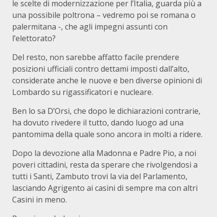
le scelte di modernizzazione per l’Italia, guarda più a
una possibile poltrona – vedremo poi se romana o
palermitana -, che agli impegni assunti con
l’elettorato?
Del resto, non sarebbe affatto facile prendere
posizioni ufficiali contro dettami imposti dall’alto,
considerate anche le nuove e ben diverse opinioni di
Lombardo su rigassificatori e nucleare.
Ben lo sa D’Orsi, che dopo le dichiarazioni contrarie,
ha dovuto rivedere il tutto, dando luogo ad una
pantomima della quale sono ancora in molti a ridere.
Dopo la devozione alla Madonna e Padre Pio, a noi
poveri cittadini, resta da sperare che rivolgendosi a
tutti i Santi, Zambuto trovi la via del Parlamento,
lasciando Agrigento ai casini di sempre ma con altri
Casini in meno.