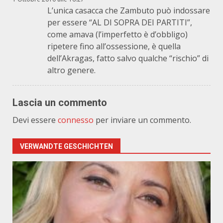
L’unica casacca che Zambuto può indossare
per essere “AL DI SOPRA DEI PARTITI”,
come amava (l’imperfetto è d’obbligo)
ripetere fino all’ossessione, è quella
dell’Akragas, fatto salvo qualche “rischio” di
altro genere.
Lascia un commento
Devi essere
connesso
per inviare un commento.
VERWANDTE GESCHICHTEN