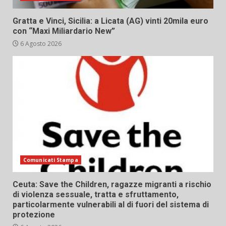
Gratta e Vinci, Sicilia: a Licata (AG) vinti 20mila euro
con “Maxi Miliardario New”
6 Agosto 2026
Comunicati Stampa
Ceuta: Save the Children, ragazze migranti a rischio
di violenza sessuale, tratta e sfruttamento,
particolarmente vulnerabili al di fuori del sistema di
protezione