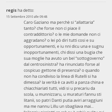
regis
ha detto:
15 Settembre 2010 alle 09:48
Caro Gaziano ma perchè si “allattaria”
tanto? che forse non ci piace il
contraddittorio? o le mie domande non ci
aggradano? o lei pò diri tutti cosi e su
opportunamenti, e iu nni dicu una e sugnu
inopportunamenti, chi dissi una bugia che
sua moglie ha avuto un bel “sottogoverno”
dal centrosinistra? ha rinunciato forse al
cospicuo gettone di presenza? o quando
non ha condiviso la linea di Rutelli si ha
dimessa? la verità è ca aviti a panza china e
chiacchiariati tutti, vidi si u precariu da
scola, u munnizzaru, u muraturi fannu sti
litanii, so patri Danti putia aviri arraggiuni
ma me nannu Lillu un sbagliava mai…