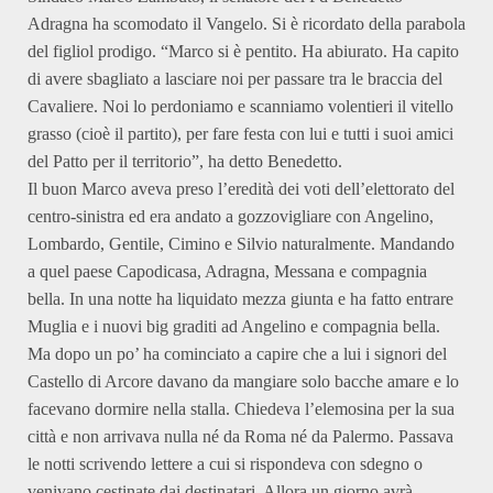
Adragna ha scomodato il Vangelo. Si è ricordato della parabola
del figliol prodigo. “Marco si è pentito. Ha abiurato. Ha capito
di avere sbagliato a lasciare noi per passare tra le braccia del
Cavaliere. Noi lo perdoniamo e scanniamo volentieri il vitello
grasso (cioè il partito), per fare festa con lui e tutti i suoi amici
del Patto per il territorio”, ha detto Benedetto.
Il buon Marco aveva preso l’eredità dei voti dell’elettorato del
centro-sinistra ed era andato a gozzovigliare con Angelino,
Lombardo, Gentile, Cimino e Silvio naturalmente. Mandando
a quel paese Capodicasa, Adragna, Messana e compagnia
bella. In una notte ha liquidato mezza giunta e ha fatto entrare
Muglia e i nuovi big graditi ad Angelino e compagnia bella.
Ma dopo un po’ ha cominciato a capire che a lui i signori del
Castello di Arcore davano da mangiare solo bacche amare e lo
facevano dormire nella stalla. Chiedeva l’elemosina per la sua
città e non arrivava nulla né da Roma né da Palermo. Passava
le notti scrivendo lettere a cui si rispondeva con sdegno o
venivano cestinate dai destinatari. Allora un giorno avrà