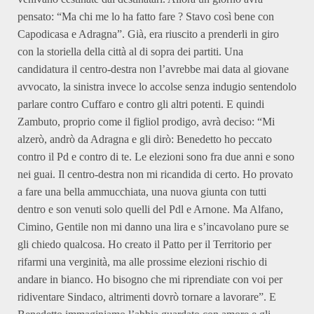
pensato: “Ma chi me lo ha fatto fare ? Stavo così bene con
Capodicasa e Adragna”. Già, era riuscito a prenderli in giro
con la storiella della città al di sopra dei partiti. Una
candidatura il centro-destra non l’avrebbe mai data al giovane
avvocato, la sinistra invece lo accolse senza indugio sentendolo
parlare contro Cuffaro e contro gli altri potenti. E quindi
Zambuto, proprio come il figliol prodigo, avrà deciso: “Mi
alzerò, andrò da Adragna e gli dirò: Benedetto ho peccato
contro il Pd e contro di te. Le elezioni sono fra due anni e sono
nei guai. Il centro-destra non mi ricandida di certo. Ho provato
a fare una bella ammucchiata, una nuova giunta con tutti
dentro e son venuti solo quelli del Pdl e Arnone. Ma Alfano,
Cimino, Gentile non mi danno una lira e s’incavolano pure se
gli chiedo qualcosa. Ho creato il Patto per il Territorio per
rifarmi una verginità, ma alle prossime elezioni rischio di
andare in bianco. Ho bisogno che mi riprendiate con voi per
ridiventare Sindaco, altrimenti dovrò tornare a lavorare”. E