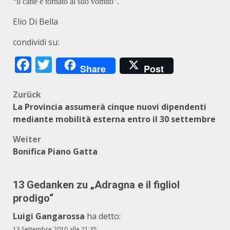
“il cane è tornato al suo vomito”.
Elio Di Bella
condividi su:
Facebook
Twitter
Share
Post
Beitragsnavigation
Zurück
La Provincia assumerà cinque nuovi dipendenti
mediante mobilità esterna entro il 30 settembre
Weiter
Bonifica Piano Gatta
13 Gedanken zu „
Adragna e il figliol
prodigo
“
Luigi Gangarossa
ha detto:
13 Settembre 2010 alle 21:35