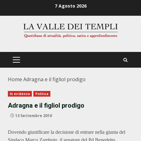
Zum
7 Agosto 2026
Inhalt
springen
PRIMÄRES
MENÜ
Home
Adragna e il figliol prodigo
In evidenza
Politica
Adragna e il figliol prodigo
13 Settembre 2010
Dovendo giustificare la decisione di entrare nella giunta del
Sindaco Marco Zambuto, il senatore del Pd Benedetto