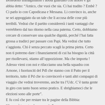
Benedetto immaginiamo l’abbia guardato con amore e gli
abbia detto: “Amico, che vuoi che sia. Ci hai tradito ? Embè ?
Ci parlo io con Capodicasa e Messana. Li convinco io, anche
se sei appoggiato da un tale che li accusa delle cose più
terribili. Vedrai che il partito considererà i tanti vantaggi che
verrebbero dal tuo ritorno nella casa paterna. Certo, dobbiamo
cercare di conservare una qualche dignità, perché l’hai fatta
grossa a tradirci per passare con Papi. Ma vedrai che tutto
s’aggiusta. Chi è senza peccato scagli la prima pietra. Certo
non ti potremo dare i finanziamenti di cui ha bisogno la città
per risollevarsi, stiamo all’oppozizione. Ma che importa !
Adesso vieni con noi e rifacciamo una bella squadra con
Arnone, i fuoriusciti del Pdl che stanno con il Patto per il
territorio, tutto il Pd che io convincerò e tanti altri compagni di
viaggio che vedrai troveremo, anche tra l’Udc. C’è tanta gente
in giro con tanto buon senso pratico. E sbrighiamoci che le
elezioni sono alle porte”.
E fu così che per restare tra le pagine della Bibbia: