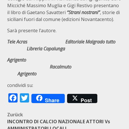
Micciché Massimo Muglia e Gigi Restivo presentano
il libro di Gaetano Savatteri
“Strani nostrani”
, storie di
siciliani fuori dal comune (edizioni Novantacento).
Sarà presente l’autore.
Tele Acras Editoriale Malgrado tutto
Libreria Capalunga
Agrigento
Racalmuto
Agrigento
condividi su:
Facebook
Twitter
Share
Post
Beitragsnavigation
Zurück
INCONTRO DI CALCIO NAZIONALE ATTORI Vs
AMMINISTRATORI LOCALI