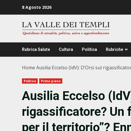
Zum
8 Agosto 2026
Inhalt
springen
Rubrica Salute
Cultura
Politica
Rubriche
Home
Ausilia Eccelso (IdV): D’Orsi sul rigassificat
Politica
Primo piano
Ausilia Eccelso (IdV
rigassificatore? Un f
per il territorio”? 