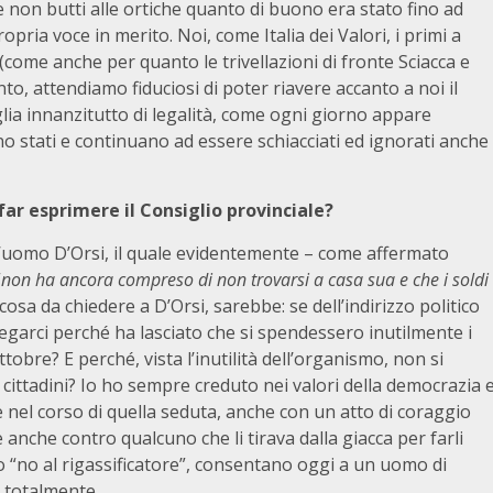
 non butti alle ortiche quanto di buono era stato fino ad
opria voce in merito. Noi, come Italia dei Valori, i primi a
come anche per quanto le trivellazioni di fronte Sciacca e
o, attendiamo fiduciosi di poter riavere accanto a noi il
ia innanzitutto di legalità, come ogni giorno appare
ono stati e continuano ad essere schiacciati ed ignorati anche
far esprimere il Consiglio provinciale?
l’uomo D’Orsi, il quale evidentemente – come affermato
“
non ha ancora compreso di non trovarsi a casa sua e che i soldi
 cosa da chiedere a D’Orsi, sarebbe: se dell’indirizzo politico
iegarci perché ha lasciato che si spendessero inutilmente i
tobre? E perché, vista l’inutilità dell’organismo, non si
 cittadini? Io ho sempre creduto nei valori della democrazia 
e nel corso di quella seduta, anche con un atto di coraggio
 (e anche contro qualcuno che li tirava dalla giacca per farli
 “no al rigassificatore”, consentano oggi a un uomo di
i totalmente.