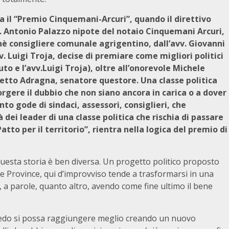
rda il “Premio Cinquemani-Arcuri”, quando il direttivo
 Antonio Palazzo nipote del notaio Cinquemani Arcuri,
hè consigliere comunale agrigentino, dall’avv. Giovanni
v. Luigi Troja, decise di premiare come migliori politici
uto e l’avv.Luigi Troja), oltre all’onorevole Michele
etto Adragna, senatore questore. Una classe politica
sorgere il dubbio che non siano ancora in carica o a dover
nto gode di sindaci, assessori, consiglieri, che
 dei leader di una classe politica che rischia di passare
atto per il territorio”, rientra nella logica del
premio di
uesta storia è ben diversa. Un progetto politico proposto
lle Province, qui d’improvviso tende a trasformarsi in una
ssà, a parole, quanto altro, avendo come fine ultimo il bene
 credo si possa raggiungere meglio creando un nuovo