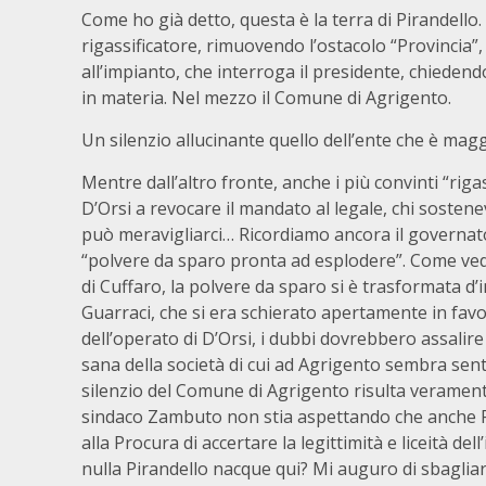
Come ho già detto, questa è la terra di Pirandello.
rigassificatore, rimuovendo l’ostacolo “Provincia”,
all’impianto, che interroga il presidente, chiedend
in materia. Nel mezzo il Comune di Agrigento.
Un silenzio allucinante quello dell’ente che è mag
Mentre dall’altro fronte, anche i più convinti “rig
D’Orsi a revocare il mandato al legale, chi sostene
può meravigliarci… Ricordiamo ancora il governato
“polvere da sparo pronta ad esplodere”. Come ve
di Cuffaro, la polvere da sparo si è trasformata 
Guarraci, che si era schierato apertamente in favor
dell’operato di D’Orsi, i dubbi dovrebbero assalir
sana della società di cui ad Agrigento sembra sent
silenzio del Comune di Agrigento risulta verament
sindaco Zambuto non stia aspettando che anche Fi
alla Procura di accertare la legittimità e liceità del
nulla Pirandello nacque qui? Mi auguro di sbagliar