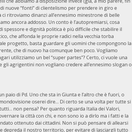
i che abbiamo a disposizione invece (già, a mio parere, fin
i nuove “fonti” di clientelismo per prendere in giro e
à ci ritroviamo dinanzi all’ennesimo minestrone di belle
ortiamo ancora addosso. Un conto è l’autopremiarsi, cosa
essore e dignità politica è più difficile che stabilire il
ico, che affonda le proprie radici nella vecchia torba
n tale progetto, basta guardare gli uomini che compongono la
parente, che di nuovo ha comunque ben poco. Vogliamo
magari utilizziamo un bel “super partes”? Certo, ci vuole una
gli agrigentini non vogliano credere all’ennesimo slogan o
paio di Pd. Uno che sta in Giunta e l’altro che è fuori, o
mondovisione oserei dire… Di certo se una volta per tutte si
utti… non pensa? Per quanto riguarda Italia dei Valori,
rnare la città con chi, e non sono io a dirlo ma i fatti e la
mandato ottenuto dai cittadini. Non si può pensare di allearsi
 depreda il nostro territorio, per evitare di lasciargli tutto