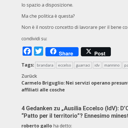
lo spazio a disposizione.
Ma che politica è questa?
Non è il nostro concetto di lavorare per il bene 
condividi su:
Facebook
Twitter
Share
Post
Tags:
brandara
eccelso
guarraci
idv
mannino
pa
Beitragsnavigation
Zurück
Carmelo Briguglio: Nei servizi operano presun
affiliati alle cosche
4 Gedanken zu „
Ausilia Eccelso (IdV): D’O
“Patto per il territorio”? Ennesimo minest
roberto gallo
ha detto: