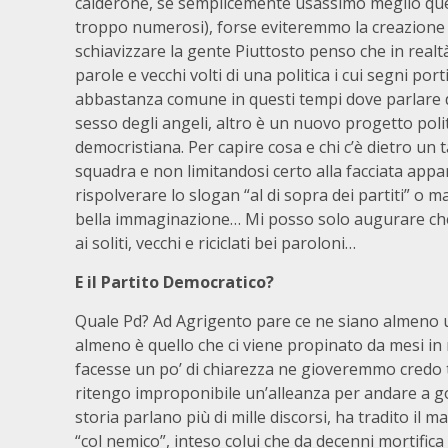
calderone, se semplicemente usassimo meglio quell
troppo numerosi), forse eviteremmo la creazione d
schiavizzare la gente Piuttosto penso che in realt
parole e vecchi volti di una politica i cui segni p
abbastanza comune in questi tempi dove parlare di sp
sesso degli angeli, altro è un nuovo progetto polit
democristiana. Per capire cosa e chi c’è dietro u
squadra e non limitandosi certo alla facciata ap
rispolverare lo slogan “al di sopra dei partiti” o 
bella immaginazione… Mi posso solo augurare che 
ai soliti, vecchi e riciclati bei paroloni…
E il Partito Democratico?
Quale Pd? Ad Agrigento pare ce ne siano almeno un 
almeno è quello che ci viene propinato da mesi in 
facesse un po’ di chiarezza ne gioveremmo credo t
ritengo improponibile un’alleanza per andare a gove
storia parlano più di mille discorsi, ha tradito il 
“col nemico”, inteso colui che da decenni mortifica e