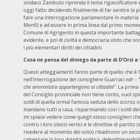
sindaco Zambuto riprenda il tema rigassificatore e
oggi fatto decidendo finalmente di far sentire la pr
fare una interrogazione parlamentare in materia (
Menfi) e ad essere in prima linea dal primo moment
Comune di Agrigento in questa importante battagl
evidente, e poi di civiltà e democrazia visto che s
i più elementari diritti dei cittadini.
Cosa ne pensa del diniego da parte di D’Orsi a 
Questi atteggiamenti fanno parte di quello che è 
nell’interrogazione del consigliere Guarraci
ndr
– 
che amministra appartengono ai cittadini
”. La prima
del Consiglio provinciale non tiene conto, vuol sp
soldi di quella ormai famosa seduta dello scorso ot
mandano tutti a casa, risparmiando così i soldi dei
mi spiace vedere come quegli stessi consiglieri ch
contro i loro stessi vertici e le direttive di partito
risedere al momento del voto) ribadirono un secco
calpestare la loro dignità politica, delegittimandol