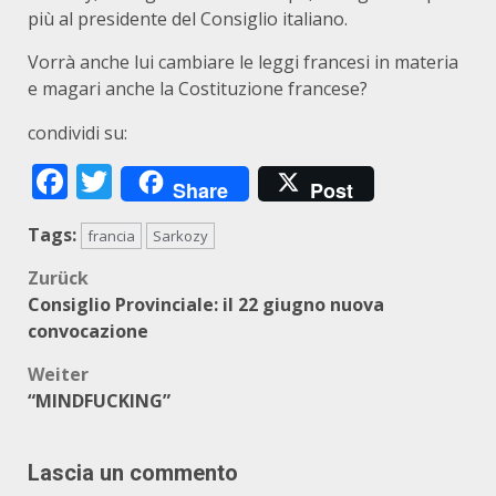
più al presidente del Consiglio italiano.
Vorrà anche lui cambiare le leggi francesi in materia
e magari anche la Costituzione francese?
condividi su:
Facebook
Twitter
Share
Post
Tags:
francia
Sarkozy
Beitragsnavigation
Zurück
Consiglio Provinciale: il 22 giugno nuova
convocazione
Weiter
“MINDFUCKING”
Lascia un commento