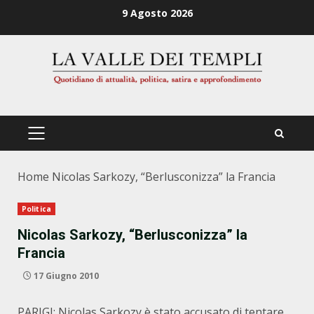
Zum
9 Agosto 2026
Inhalt
springen
PRIMÄRES
MENÜ
Home
Nicolas Sarkozy, “Berlusconizza” la Francia
Politica
Nicolas Sarkozy, “Berlusconizza” la
Francia
17 Giugno 2010
PARIGI: Nicolas Sarkozy è stato accusato di tentare