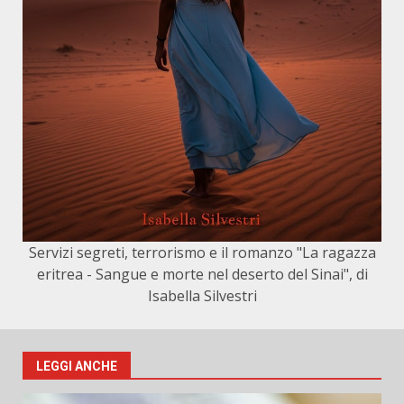
Servizi segreti, terrorismo e il romanzo "La ragazza
eritrea - Sangue e morte nel deserto del Sinai", di
Isabella Silvestri
LEGGI ANCHE