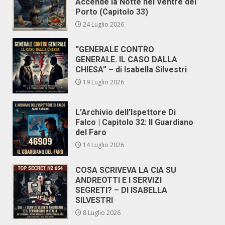
Accende la Notte nel Ventre del
Porto (Capitolo 33)
24 Luglio 2026
“GENERALE CONTRO
GENERALE. IL CASO DALLA
CHIESA” – di Isabella Silvestri
19 Luglio 2026
L’Archivio dell’Ispettore Di
Falco | Capitolo 32: Il Guardiano
del Faro
14 Luglio 2026
COSA SCRIVEVA LA CIA SU
ANDREOTTI E I SERVIZI
SEGRETI? – DI ISABELLA
SILVESTRI
8 Luglio 2026