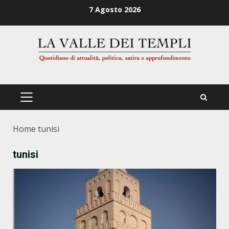
Zum
7 Agosto 2026
Inhalt
springen
PRIMÄRES
MENÜ
Home
tunisi
tunisi